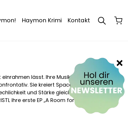
aymon!
Haymon Krimi
Kontakt
cht einrahmen lässt. Ihre Musik, Gemälde
nfrontativ. Sie kreiert Spaces, in denen
echlichkeit und Stärke gleichermaßen
RISTL ihre erste EP „A Room for her own“.