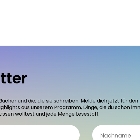
tter
 Bücher und die, die sie schreiben: Melde dich jetzt für 
ighlights aus unserem Programm, Dinge, die du schon im
wissen wolltest und jede Menge Lesestoff.