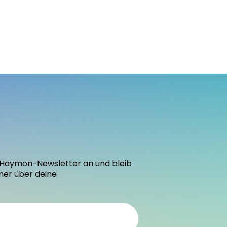
den Haymon-Newsletter an und bleib
mer über deine