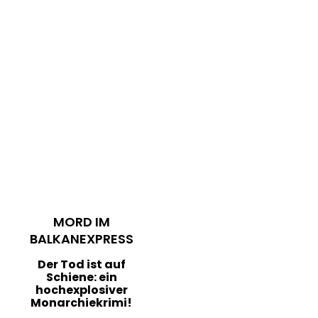
MORD IM
BALKANEXPRESS
Der Tod ist auf
Schiene: ein
hochexplosiver
Monarchiekrimi!