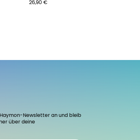
26,90 €
den Haymon-Newsletter an und bleib
mer über deine