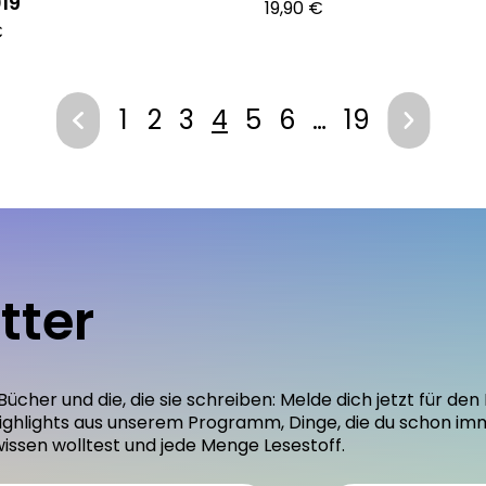
19
19,90 €
€
1
2
3
4
5
6
…
19
tter
 Bücher und die, die sie schreiben: Melde dich jetzt für 
ighlights aus unserem Programm, Dinge, die du schon im
wissen wolltest und jede Menge Lesestoff.