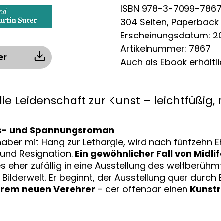
ISBN 978-3-7099-786
304 Seiten, Paperback
Erscheinungsdatum: 20
Artikelnummer: 7867
er
Auch als Ebook erhältl
 Leidenschaft zur Kunst – leichtfüßig, ra
bes- und Spannungsroman
bhaber mit Hang zur Lethargie, wird nach fünfzehn 
d und Resignation.
Ein gewöhnlicher Fall von Midli
 eher zufällig in eine Ausstellung des weltberühmte
Bilderwelt. Er beginnt, der Ausstellung quer durch 
ihrem neuen Verehrer
- der offenbar einen
Kunst