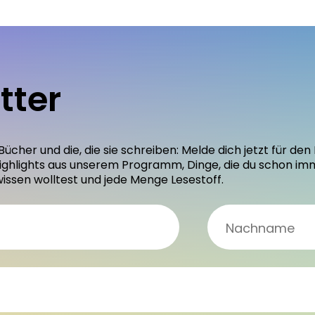
tter
 Bücher und die, die sie schreiben: Melde dich jetzt für 
ighlights aus unserem Programm, Dinge, die du schon im
wissen wolltest und jede Menge Lesestoff.