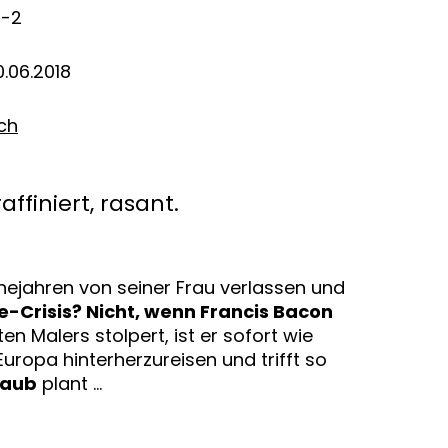
7-2
.06.2018
ich
ffiniert, rasant.
Ehejahren von seiner Frau verlassen und
fe-Crisis? Nicht, wenn Francis Bacon
n Malers stolpert, ist er sofort wie
Europa hinterherzureisen und trifft so
raub
plant …