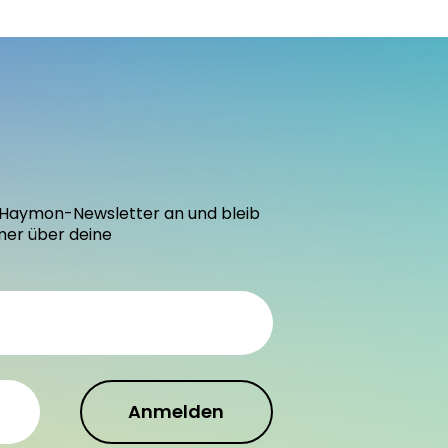
den Haymon-Newsletter an und bleib
mer über deine
Anmelden