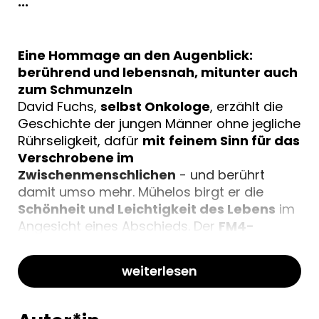
...
Eine Hommage an den Augenblick:
berührend und lebensnah, mitunter auch
zum Schmunzeln
David Fuchs,
selbst Onkologe
, erzählt die
Geschichte der jungen Männer ohne jegliche
Rührseligkeit, dafür
mit
feinem Sinn für das
Verschrobene im
Zwischenmenschlichen
- und berührt
damit umso mehr. Mühelos birgt er die
Schönheit und Leichtigkeit des Lebens
im
Angesicht eines Abschieds. Der
FM4-
Wortlaut-Gewinner
legt damit ein
starkes
Debüt
vor, gewürzt mit ein bisschen
weiterlesen
Neunzigerjahre-Feeling
, in dem er zeigt,
dass die großen Gefühle in den kleinen
Gesten stecken.