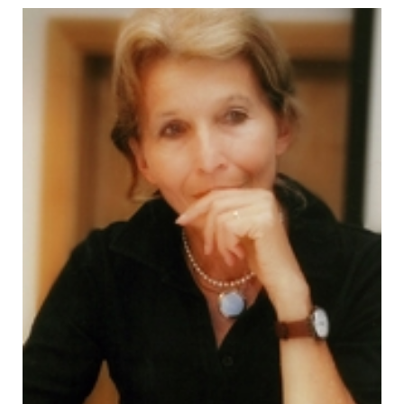
In achtzehn
feinfühlig gezeichneten
Porträts
setzt Brita Steinwendtner
Landschafts- und Lebensgeschichten
der
Dichterinnen und Dichter auf erhellende
Weise mit deren Werken in Verbindung. Eine
Reise
Der Welt entlang
im Realen und im
Reich der Phantasie - eine
großartige
literarische Spurensuche
, die Vertrautes
und Fremdes in ein neues Licht rückt.
Fotografien von Wolf Steinwendtner zeigen
Mensch und Landschaft noch einmal auf
andere Weise.
Eine literarische Entdeckungsreise der
besonderen Art!
**********************************************