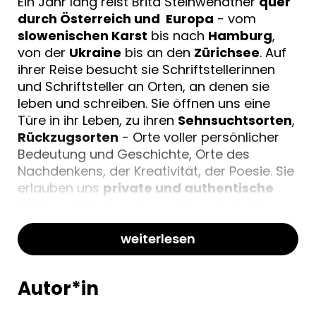
Ein Jahr lang reist Brita Steinwendtner
quer
durch Österreich und Europa
- vom
slowenischen Karst
bis nach
Hamburg
,
von der
Ukraine
bis an den
Zürichsee
. Auf
ihrer Reise besucht sie Schriftstellerinnen
und Schriftsteller an Orten, an denen sie
leben und schreiben. Sie öffnen uns eine
Türe in ihr Leben, zu ihren
Sehnsuchtsorten
,
Rückzugsorten
- Orte voller persönlicher
Bedeutung und Geschichte, Orte des
Nachdenkens, der Kreativität, der Poesie. Sie
erlauben uns
private und authentische
Blicke
auf Metropolen und Landschaften,
auf verborgene Stadtteile und Dörfer.
weiterlesen
Autor*in
Eine Reise in die Welten der Poesie