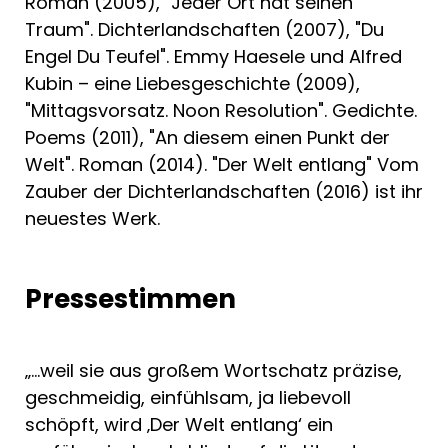
Roman (2005), "Jeder Ort hat seinen
* Ilma Rakusa: Grenzland des Bergell
Traum". Dichterlandschaften (2007), "Du
* Jaroslav Rudiš: Prag
Engel Du Teufel". Emmy Haesele und Alfred
* Ilija Trojanow: Wien
Kubin – eine Liebesgeschichte (2009),
"Mittagsvorsatz. Noon Resolution". Gedichte.
Poems (2011), "An diesem einen Punkt der
Welt". Roman (2014). "Der Welt entlang" Vom
Zauber der Dichterlandschaften (2016) ist ihr
neuestes Werk.
Pressestimmen
„…weil sie aus großem Wortschatz präzise,
geschmeidig, einfühlsam, ja liebevoll
schöpft, wird ‚Der Welt entlang‘ ein