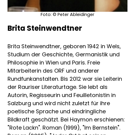
AutorInnen und Orte
Foto: © Peter Ableidinger
Brita Steinwendtner
*Friederike Mayröcker: Wien
* Juri Andruchowytsch: Galizien
Brita Steinwendtner, geboren 1942 in Wels,
* Marica Bodrožić: Berlin
* Karl-Markus Gauß: Salzburg
Studium der Geschichte, Germanistik und
*Ludwig Hartinger und Aleš Šteger:
Philosophie in Wien und Paris. Freie
Slowenischer Karst und Laibach
Mitarbeiterin des ORF und anderer
* Monika Helfer und Michael Köhlmeier:
Rundfunkanstalten. Bis 2012 war sie Leiterin
Hohenems und Bregenzerwald
der Rauriser Literaturtage. Sie lebt als
* Hubert von Goisern: Salzkammergut
Autorin, Regisseurin und Feuilletonistin in
* Bodo Hell: Dachsteingebiet
Salzburg und wird nicht zuletzt für ihre
* Alfred Komarek: Weinviertel
poetische Sprache und eindringliche
* Brigitte Kronauer: Hamburg
* Robert Menasse: Brüssel
Bildkraft geschätzt. Bei Haymon erschienen:
* Adolf Muschg: Zürichsee
"Rote Lackn". Roman (1999), "Im Bernstein".
* Martin Pollack: Süd-Burgenland