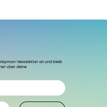
den Haymon-Newsletter an und bleib
mer über deine