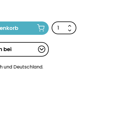
renkorb
n bei
ch und Deutschland.