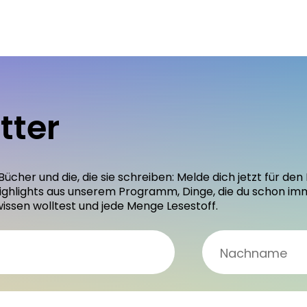
tter
 Bücher und die, die sie schreiben: Melde dich jetzt für 
ighlights aus unserem Programm, Dinge, die du schon im
wissen wolltest und jede Menge Lesestoff.