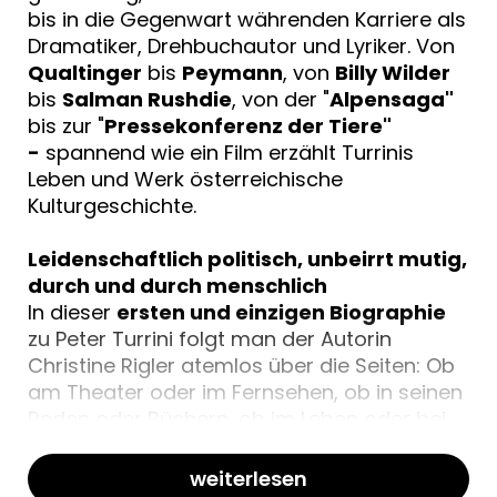
bis in die Gegenwart währenden Karriere als
Dramatiker, Drehbuchautor und Lyriker. Von
Qualtinger
bis
Peymann
, von
Billy Wilder
bis
Salman Rushdie
, von der "
Alpensaga"
bis zur "
Pressekonferenz der Tiere"
-
spannend wie ein Film erzählt Turrinis
Leben und Werk österreichische
Kulturgeschichte.
Leidenschaftlich politisch, unbeirrt mutig,
durch und durch menschlich
In dieser
ersten und einzigen Biographie
zu Peter Turrini folgt man der Autorin
Christine Rigler atemlos über die Seiten: Ob
am Theater oder im Fernsehen, ob in seinen
Reden oder Büchern, ob im Leben oder bei
der Arbeit - stets ist Turrini leidenschaftlich
politisch, unbeirrt mutig, dabei durch und
weiterlesen