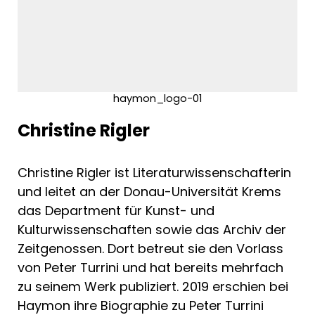
„Turrini ist ein Romantiker, im Herzen ein
Humanist und im Handwerk ein Realist.“
APA - Austria Presse-Agentur (Aus den
Pressestimmen zu „Fremdenzimmer“)
haymon_logo-01
Christine Rigler
Christine Rigler ist Literaturwissenschafterin
und leitet an der Donau-Universität Krems
das Department für Kunst- und
Kulturwissenschaften sowie das Archiv der
Zeitgenossen. Dort betreut sie den Vorlass
von Peter Turrini und hat bereits mehrfach
zu seinem Werk publiziert. 2019 erschien bei
Haymon ihre Biographie zu Peter Turrini