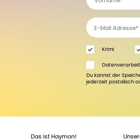
Krimi
Datenverarbei
Du kannst der Speich
jederzeit postalisch 
Das ist Haymon!
Unser