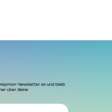
den Haymon-Newsletter an und bleib
mer über deine