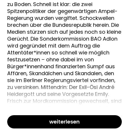
zu Boden. Schnell ist klar: die zwei
Spitzenpolitiker der gegenwärtigen Ampel-
Regierung wurden vergiftet. Schockwellen
brechen über die Bundesrepublik herein. Die
Medien stürzen sich auf jedes noch so kleine
Gerücht. Die Sonderkommission BAO Adlon
wird gegründet mit dem Auftrag die
Attentäter*innen so schnell wie möglich
festzusetzen – ohne dabei im von
Bürger*innenhand finanzierten Sumpf aus
Affären, Skandälchen und Skandalen, den
sie im Berliner Regierungsviertel vorfinden,
zu versinken. Mittendrin: Der Exil-Ösi André
Heidergott und seine Vorgesetzte Emily.
Frisch zur Mordkommission gewechselt, sind
die beiden plötzlich mitten in einem Fall, der
die ampelgeplagte Republik bis ins Herz
erschüttert.
weiterlesen