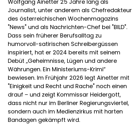
Wolfgang Ainetter 25 Jahre lang als
und untrüglichem Instinkt (angeboren)
Journalist, unter anderem als Chefredakteur
bringt André Heidergott mit Emily
des österreichischen Wochenmagazins
Schippmann die Reichen, Schönen und
"News" und als Nachrichten-Chef bei "BILD".
Mächtigen ins Schwitzen. Während dabei
Dass sein früherer Berufsalltag zu
einigen fiktiven Charakteren das Lachen
humorvoll-satirischen Schreibergüssen
vergeht, dürfen wir der gepflegten Neugier
frönen und Ainetters treffsichere
inspiriert, hat er 2024 bereits mit seinem
Seitenhiebe und elegante Anspielungen mit
Debüt „Geheimnisse, Lügen und andere
einem Schmunzeln genießen. Ein Schelm,
Währungen. Ein Ministeriums-Krimi“
wer dabei an die tatsächliche
bewiesen. Im Frühjahr 2026 legt Ainetter mit
Ampelregierung denkt, der vor einem Jahr
"Einigkeit und Recht und Rache" noch einen
das Licht ausgeknipst wurde – und
drauf – und zeigt Kommissar Heidergott,
Kenner*innen, die jede einzelne Spitze mit
dass nicht nur im Berliner Regierungsviertel,
schelmischer Freude auskosten.
sondern auch im Medienzirkus mit harten
Bandagen gekämpft wird.