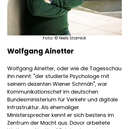
Machtspielchen, Affären und versteckten
Allianzen wird klar: In diesem
undurchsichtigen Netz aus Verrat und Bussi-
Bussi (nicht Küsschen, denn schließlich ist
André Heidergott Wiener) ist nichts, wie es
scheint.
Foto: © Niels Starnick
Wolfgang Ainetter
Als schreibender Zirkusdirektor führt uns
Wolfgang Ainetter durch die Manege der
Mächtigen
Wolfgang Ainetter, oder wie die Tagesschau
Wolfgang Ainetter kennt die politischen und
ihn nennt: "der studierte Psychologe mit
medialen Seilakte aus eigener Erfahrung –
seinem dezenten Wiener Schmäh", war
und damit auch wir von seinen Einblicken
Kommunikationschef im deutschen
profitieren (Sie wissen schon, eine Hand
Bundesministerium für Verkehr und digitale
wäscht die andere …) hebt er den Vorhang,
Infrastruktur. Als ehemaliger
der den turbulenten Zirkus des Berliner
Regierungsviertels vor Normalsterblichen
Ministersprecher kennt er sich bestens im
verbirgt. Mit Wiener Schmäh (nach Berlin
Zentrum der Macht aus. Davor arbeitete
mitgebracht), Berliner Schnauze (erlernt)