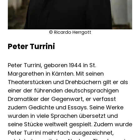
• subtile Auseinandersetzung mit der
Flüchtlingsthematik
• Uraufführung am 25. Jänner 2018 am
Theater in der Josefstadt in Wien
© Ricardo Herrgott
Peter Turrini
"Turrini versteht es, Dinge auf den Punkt zu
bringen und auch so etwas wie Rührung
Peter Turrini, geboren 1944 in St.
zuzulassen …"
Frankfurter Allgemeine Zeitung
Margarethen in Kärnten. Mit seinen
Theaterstücken und Drehbüchern gilt er als
einer der führenden deutschsprachigen
Dramatiker der Gegenwart, er verfasst
zudem Gedichte und Essays. Seine Werke
wurden in viele Sprachen übersetzt und
seine Stücke weltweit gespielt. Zudem wurde
Peter Turrini mehrfach ausgezeichnet,