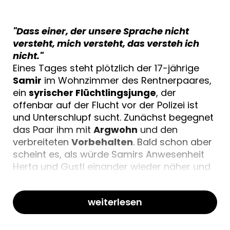
"Dass einer, der unsere Sprache nicht
versteht, mich versteht, das versteh ich
nicht."
Eines Tages steht plötzlich der 17-jährige
Samir
im Wohnzimmer des Rentnerpaares,
ein
syrischer Flüchtlingsjunge
, der
offenbar auf der Flucht vor der Polizei ist
und Unterschlupf sucht. Zunächst begegnet
das Paar ihm mit
Argwohn
und den
verbreiteten
Vorbehalten
. Bald schon aber
scheint es, als würde Samirs Anwesenheit
Herta und Gustl einander wieder näher und
Wärme in das Leben der beiden bringen
.
weiterlesen
Subtile Auseinandersetzung mit der
Flüchtlingsthematik