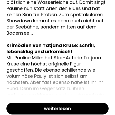
plötzlich eine Wasserleiche auf. Damit singt
Pauline nun statt Arien den Blues und hat
keinen Sinn für Proben. Zum spektakulären
Showdown kommt es denn auch nicht auf
der Seebühne, sondern mitten auf dem
Bodensee …
Krimödien von Tatjana Kruse: schrill,
lebensklug und urkomisch!
Mit Pauline Miller hat Star-Autorin Tatjana
Kruse eine höchst originelle Figur
geschaffen. Die ebenso schillernde wie
voluminöse Pauly ist sich selbst am
nächsten. Aber fast ebenso nahe ist ihr ihr
Hund. Denn im Gegensatz zu ihren
verflossenen Männern hat der sie noch nie
enttäuscht, auch wenn er unter der
Schlafkrankheit leidet und immer wieder
weiterlesen
spontan zu schnarchen beginnt …