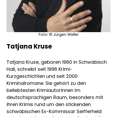
"Die Krimis von Tatjana Kruse sind nicht nur
lustig, sondern auch spannend - das
macht sie zu einem morbiden Vergnügen!"
Foto: © Jürgen Weller
Krimödien von Tatjana Kruse bei Haymon
Grabt Opa aus!
Tatjana Kruse
Bei Zugabe Mord!
Glitzer, Glamour, Wasserleiche
Tatjana Kruse, geboren 1960 in Schwäbisch
Hall, schreibt seit 1996 Krimi-
Kurzgeschichten und seit 2000
Kriminalromane. Sie gehört zu den
beliebtesten Krimiautorinnen im
deutschsprachigen Raum, besonders mit
ihren Krimis rund um den stickenden
schwäbischen Ex-Kommissar Seifferheld