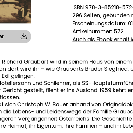
ISBN 978-3-85218-572
296 Seiten, gebunden
Erscheinungsdatum: 01
Artikelnummer: 572
er
Auch als Ebook erhältl
 Richard Graubart wird in seinem Haus von einem
n dort wird ihr – wie Graubarts Bruder Siegfried, 
Exil gelingen.
 Hoteliersohn und Schilehrer, als SS-Hauptsturmfüh
richt gestellt, flieht er ins Ausland. 1959 kehrt 
tlassen.
bt sich Christoph W. Bauer anhand von Originaldo
h die Lebens- und Leidenswege der Familie Graubar
geren Vergangenheit Österreichs: Die Geschichte d
re Heimat, ihr Eigentum, ihre Familien – und ihr Leb