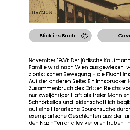
Blick ins Buch
Cov
November 1938: Der jüdische Kaufmann
Familie wird nach Wien ausgewiesen, vo
zionistischen Bewegung – die Flucht ins 
Auf der anderen Seite: Ein Innsbrucker
Zusammenbruch des Dritten Reichs vor Ge
nur zweijähriger Haft als freier Mann en
Schnörkellos und leidenschaftlich begi
auf eine literarische Spurensuche durc
exemplarische Geschichten aus der jün
den Nazi-Terror alles verloren haben: ih