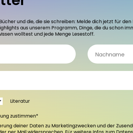
tter
 Bücher und die, die sie schreiben: Melde dich jetzt für 
ighlights aus unserem Programm, Dinge, die du schon im
wissen wolltest und jede Menge Lesestoff.
Literatur
tung zustimmen*
erung deiner Daten zu Marketingzwecken und der Zusend
oder per Mail widersprechen. Für weitere Infos zum Daten