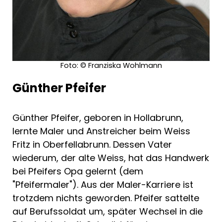
ist dieser Krimi eine wahre Entdeckung!"
"Ein wahrer Leckerbissen für alle, die spritzig-
leichte Krimi-Unterhaltung und schrägen
Foto: © Franziska Wohlmann
Humor mögen. Bitte mehr davon!"
Günther Pfeifer
Günther Pfeifer, geboren in Hollabrunn,
lernte Maler und Anstreicher beim Weiss
Fritz in Oberfellabrunn. Dessen Vater
wiederum, der alte Weiss, hat das Handwerk
bei Pfeifers Opa gelernt (dem
"Pfeifermaler"). Aus der Maler-Karriere ist
trotzdem nichts geworden. Pfeifer sattelte
auf Berufssoldat um, später Wechsel in die