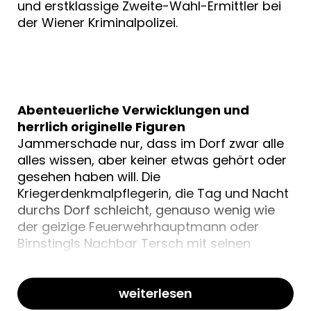
und erstklassige Zweite-Wahl-Ermittler bei
der Wiener Kriminalpolizei.
Abenteuerliche Verwicklungen und
herrlich originelle Figuren
Jammerschade nur, dass im Dorf zwar alle
alles wissen, aber keiner etwas gehört oder
gesehen haben will. Die
Kriegerdenkmalpflegerin, die Tag und Nacht
durchs Dorf schleicht, genauso wenig wie
der geizige Feuerwehrhauptmann oder
Birnstingls Nachbar Tersch mit seinen
hundert Katzen. Als dann allerdings ein
Fremder beginnt, die Kätzchen vom Tersch
an die Volksschulkinder zu verschenken,
weiterlesen
bekommt der Fall einen abscheulichen