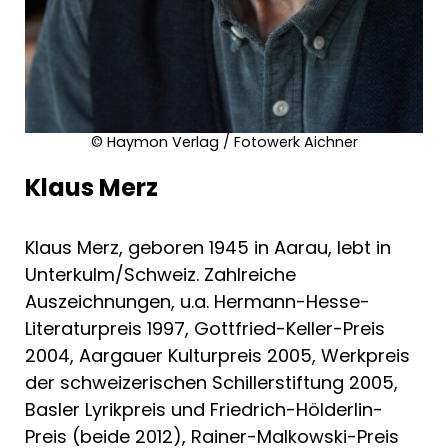
Unnützen. Feuilletons
Das Gedächtnis der Bilder. Texte zu Malerei
und Fotografie
Brandmale des Glücks. Prosa 1996-2014
Außer Rufweite. Lyrik 1992-2013
Von Weitem umzingelt. Prosa und Gedichte
© Haymon Verlag / Fotowerk Aichner
2016–2023, Feuilletons 2012–2025
Dichtung und Belichtung. Materialienband
Klaus Merz
zum Werk von Klaus Merz
Klaus Merz, geboren 1945 in Aarau, lebt in
Unterkulm/Schweiz. Zahlreiche
Auszeichnungen, u.a. Hermann-Hesse-
Literaturpreis 1997, Gottfried-Keller-Preis
2004, Aargauer Kulturpreis 2005, Werkpreis
der schweizerischen Schillerstiftung 2005,
Basler Lyrikpreis und Friedrich-Hölderlin-
Preis (beide 2012), Rainer-Malkowski-Preis