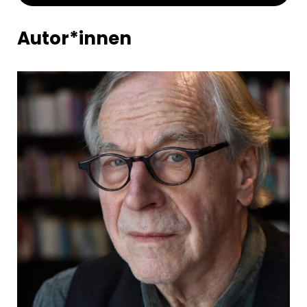
Autor*innen
„Innenschau und sprachliche Verdichtung
prägen das Werk von Klaus Merz. Mit dem
Aargauer Autor wird eine eher leise, jedoch
umso eindringlichere und gewichtige
Stimme ausgezeichnet, die einen Echoraum
weit über die Schweizer Grenzen hinaus
findet."
Schweizer Grand Prix Literatur 2024
Die Werkausgabe von Klaus Merz
Die Lamellen stehen offen. Frühe Lyrik 1963-
1991
In der Dunkelkammer. Frühe Prosa 1971-1982
Fährdienst. Prosa 1983-1995
Der Mann mit der Tür oder Vom Nutzen des