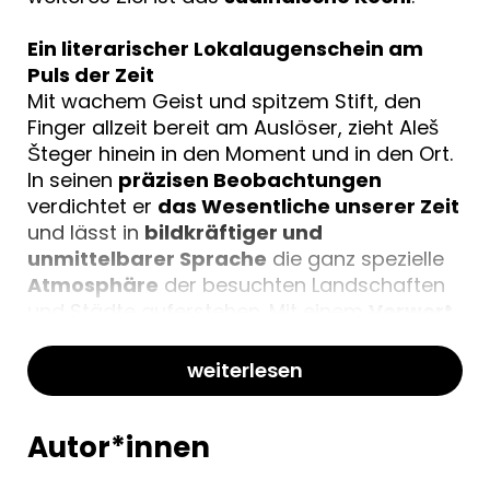
Ein literarischer Lokalaugenschein am
Puls der Zeit
Mit wachem Geist und spitzem Stift, den
Finger allzeit bereit am Auslöser, zieht Aleš
Šteger hinein in den Moment und in den Ort.
In seinen
präzisen Beobachtungen
verdichtet er
das Wesentliche unserer Zeit
und lässt in
bildkräftiger und
unmittelbarer Sprache
die ganz spezielle
Atmosphäre
der besuchten Landschaften
und Städte auferstehen. Mit einem
Vorwort
von Alberto Manguel
und
zahlreichen
Farbfotografien
des Autors.
weiterlesen
Autor*innen
***********************************************
Pressestimmen: