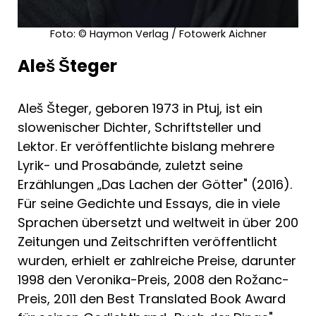
Foto: © Haymon Verlag / Fotowerk Aichner
"Im Wechsel von Landschaftsbeschreibung
und Reflexion findet Šteger Sätze, die den
Aleš Šteger
Bildern, die in den Medien verbreitet
wurden, eine andere Sichtweise
entgegenhalten."
Aleš Šteger, geboren 1973 in Ptuj, ist ein
Süddeutsche Zeitung, Nico Bleutge (aus den
slowenischer Dichter, Schriftsteller und
Pressestimmen zu "Logbuch der Gegenwart
Lektor. Er veröffentlichte bislang mehrere
– Taumeln")
Lyrik- und Prosabände, zuletzt seine
Erzählungen „Das Lachen der Götter" (2016).
Für seine Gedichte und Essays, die in viele
Sprachen übersetzt und weltweit in über 200
Zeitungen und Zeitschriften veröffentlicht
wurden, erhielt er zahlreiche Preise, darunter
1998 den Veronika-Preis, 2008 den Rožanc-
Preis, 2011 den Best Translated Book Award