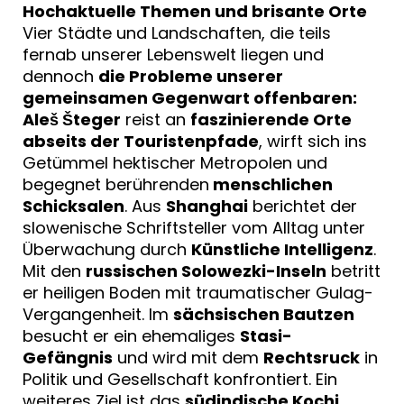
Hochaktuelle Themen und brisante Orte
Vier Städte und Landschaften, die teils
fernab unserer Lebenswelt liegen und
dennoch
die Probleme unserer
gemeinsamen Gegenwart offenbaren:
Aleš Šteger
reist an
faszinierende Orte
abseits der Touristenpfade
, wirft sich ins
Getümmel hektischer Metropolen und
begegnet berührenden
menschlichen
Schicksalen
. Aus
Shanghai
berichtet der
slowenische Schriftsteller vom Alltag unter
Überwachung durch
Künstliche Intelligenz
.
Mit den
russischen Solowezki-Inseln
betritt
er heiligen Boden mit traumatischer Gulag-
Vergangenheit. Im
sächsischen Bautzen
besucht er ein ehemaliges
Stasi-
Gefängnis
und wird mit dem
Rechtsruck
in
Politik und Gesellschaft konfrontiert. Ein
weiteres Ziel ist das
südindische Kochi
.