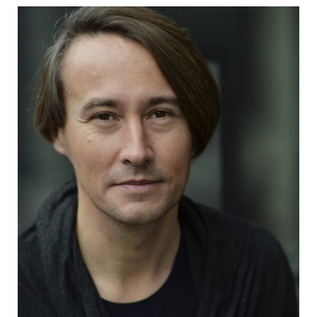
"ein ästhetisch-politisches Projekt, das auch
in den nächsten Jahren für Aufmerksamkeit
sorgen wird."
SWR, Carsten Otte (aus den Pressestimmen
zu "Logbuch der Gegenwart – Taumeln")
"wichtigster slowenischer Schriftsteller
seiner Generation"
DIE WELT, Richard Kämmerlings" (aus den
Pressestimmen zu "Logbuch der Gegenwart
– Taumeln")