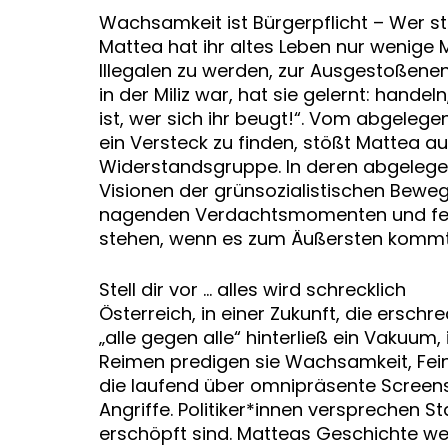
Wachsamkeit ist Bürgerpflicht – Wer st
Mattea hat ihr altes Leben nur wenige M
Illegalen zu werden, zur Ausgestoßenen
in der Miliz war, hat sie gelernt: handeln
ist, wer sich ihr beugt!“. Vom abgele
ein Versteck zu finden, stößt Mattea au
Widerstandsgruppe. In deren abgelege
Visionen der grünsozialistischen Bewe
nagenden Verdachtsmomenten und feder
stehen, wenn es zum Äußersten komm
Stell dir vor … alles wird schrecklich
Österreich, in einer Zukunft, die ersch
„alle gegen alle“ hinterließ ein Vakuum
Reimen predigen sie Wachsamkeit, Fein
die laufend über omnipräsente Screens
Angriffe. Politiker*innen versprechen St
erschöpft sind. Matteas Geschichte we