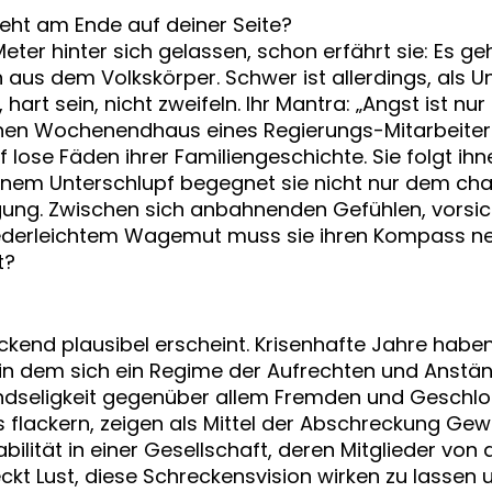
eht am Ende auf deiner Seite?
eter hinter sich gelassen, schon erfährt sie: Es ge
 aus dem Volkskörper. Schwer ist allerdings, als U
, hart sein, nicht zweifeln. Ihr Mantra: „Angst ist nu
genen Wochenendhaus eines Regierungs-Mitarbeiters
f lose Fäden ihrer Familiengeschichte. Sie folgt ih
nem Unterschlupf begegnet sie nicht nur dem ch
gung. Zwischen sich anbahnenden Gefühlen, vorsich
leichtem Wagemut muss sie ihren Kompass neu or
t?
reckend plausibel erscheint. Krisenhafte Jahre habe
, in dem sich ein Regime der Aufrechten und Anstän
dseligkeit gegenüber allem Fremden und Geschlos
 flackern, zeigen als Mittel der Abschreckung Ge
abilität in einer Gesellschaft, deren Mitglieder vo
ckt Lust, diese Schreckensvision wirken zu lassen