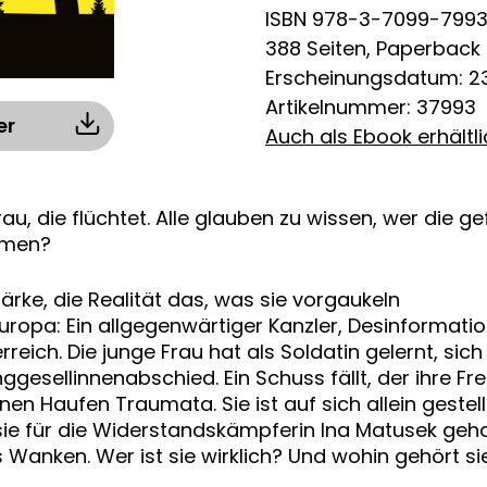
ISBN 978-3-7099-799
388 Seiten, Paperback
Erscheinungsdatum: 2
Artikelnummer: 37993
er
Auch als Ebook erhältl
Frau, die flüchtet. Alle glauben zu wissen, wer die g
ommen?
ärke, die Realität das, was sie vorgaukeln
in Europa: Ein allgegenwärtiger Kanzler, Desinform
rreich. Die junge Frau hat als Soldatin gelernt, s
ggesellinnenabschied. Ein Schuss fällt, der ihre Fr
nen Haufen Traumata. Sie ist auf sich allein gestel
ls sie für die Widerstandskämpferin Ina Matusek geh
ns Wanken. Wer ist sie wirklich? Und wohin gehört si