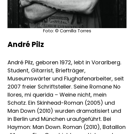
ignoriert werden: den Gescheiterten, die es
in unserer Leistungsgesellschaft nicht
geschafft haben. Der Autor schafft es, ihnen
ein Gesicht und eine Geschichte zu geben.
Foto: © Camilla Torres
Wahnsinns Buch, das bis zur letzten Seite
fesselt!"
André Pilz
André Pilz, geboren 1972, lebt in Vorarlberg.
Student, Gitarrist, Briefträger,
Museumswärter und Flughafenarbeiter, seit
2007 freier Schriftsteller. Seine Romane No
llores, mi querida – Weine nicht, mein
Schatz. Ein Skinhead-Roman (2005) und
Man Down (2010) wurden dramatisiert und
in Berlin und München uraufgeführt. Bei
Haymon: Man Down. Roman (2010), Bataillon