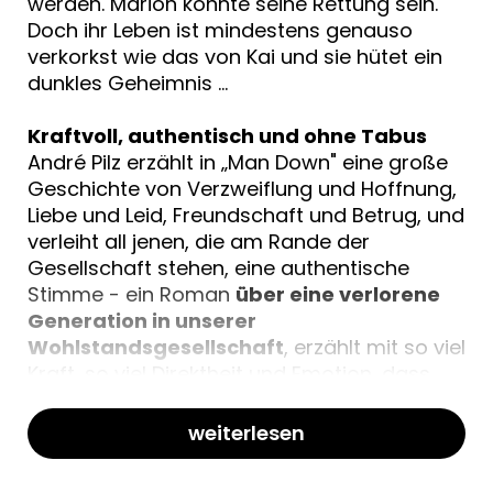
werden. Marion könnte seine Rettung sein.
Doch ihr Leben ist mindestens genauso
verkorkst wie das von Kai und sie hütet ein
dunkles Geheimnis …
Kraftvoll, authentisch und ohne Tabus
André Pilz erzählt in „Man Down" eine große
Geschichte von Verzweiflung und Hoffnung,
Liebe und Leid, Freundschaft und Betrug, und
verleiht all jenen, die am Rande der
Gesellschaft stehen, eine authentische
Stimme - ein Roman
über eine verlorene
Generation in unserer
Wohlstandsgesellschaft
, erzählt mit so viel
Kraft, so viel Direktheit und Emotion, dass
der Schmerz noch lange spürbar ist.
weiterlesen
***********************