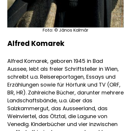
*****************
>Ich liebe Komareks Polt-Bücher! Er stellt
das Weinviertel und seine Bewohner
Foto: © János Kalmár
zugleich ironisch und liebevoll dar und
Alfred Komarek
verpackt das Ganze auch noch in herrlich
spannende Krimis. Mit "Polt muss weinen" ist
ihm ein ganz großer Wurf gelungen!<
Alfred Komarek, geboren 1945 in Bad
Aussee, lebt als freier Schriftsteller in Wien,
schreibt u.a. Reisereportagen, Essays und
>Kauzige Dorfbewohner, Weinviertler Flair
Erzählungen sowie für Hörfunk und TV (ORF,
und ein sympathischer Ermittler machen
BR, HR). Zahlreiche Bücher, darunter mehrere
auch den ersten Polt zu einem absoluten
Landschaftsbände, u.a. über das
Lesevergnügen.<
Salzkammergut, das Ausseerland, das
Weinviertel, das Ötztal, die Lagune von
>Komareks Schreibstil ist brillant! Kein
Venedig. Kinderbücher und vier inzwischen
Wunder, dass er für "Polt muss weinen" den