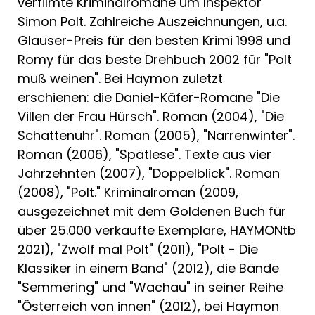
verfilmte Kriminalromane um Inspektor
Friedrich-Glauser-Preis erhalten hat, mehr
Simon Polt. Zahlreiche Auszeichnungen, u.a.
als verdient! Außerdem bekommt man
Glauser-Preis für den besten Krimi 1998 und
beim Lesen immer Lust auf einen edlen
Romy für das beste Drehbuch 2002 für "Polt
Tropfen …<
muß weinen". Bei Haymon zuletzt
erschienen: die Daniel-Käfer-Romane "Die
Villen der Frau Hürsch". Roman (2004), "Die
*****************
Schattenuhr". Roman (2005), "Narrenwinter".
Roman (2006), "Spätlese". Texte aus vier
"Polt ist Kult."
Jahrzehnten (2007), "Doppelblick". Roman
Niederösterreichisches Wirtschaftsblatt
(2008), "Polt." Kriminalroman (2009,
ausgezeichnet mit dem Goldenen Buch für
über 25.000 verkaufte Exemplare, HAYMONtb
"... zweifellos ist der schlag- und trinkfeste
2021), "Zwölf mal Polt" (2011), "Polt - Die
Polt, der andernorts als archaisch gelten
Klassiker in einem Band" (2012), die Bände
müsste, hierorts der einzig wahre und
"Semmering" und "Wachau" in seiner Reihe
brauchbare Gesetzeshüter."
"Österreich von innen" (2012), bei Haymon
Der Standard, Ingeborg Sperl