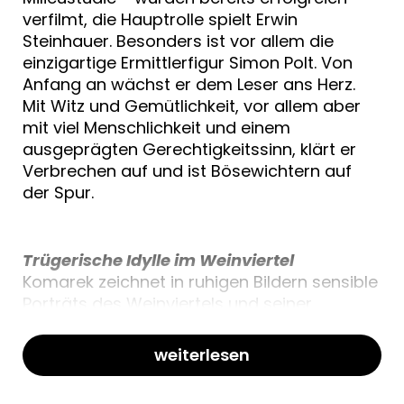
verfilmt, die Hauptrolle spielt Erwin
Steinhauer. Besonders ist vor allem die
einzigartige Ermittlerfigur Simon Polt. Von
Anfang an wächst er dem Leser ans Herz.
Mit Witz und Gemütlichkeit, vor allem aber
mit viel Menschlichkeit und einem
ausgeprägten Gerechtigkeitssinn, klärt er
Verbrechen auf und ist Bösewichtern auf
der Spur.
Trügerische Idylle im Weinviertel
Komarek zeichnet in ruhigen Bildern sensible
Porträts des Weinviertels und seiner
Bewohner. Treffend und liebevoll, wie nur er
es kann, beschreibt er die schöne Gegend
weiterlesen
und ihre Menschen. Jedoch geht es hier oft
nur oberflächlich gemütlich und weinselig-