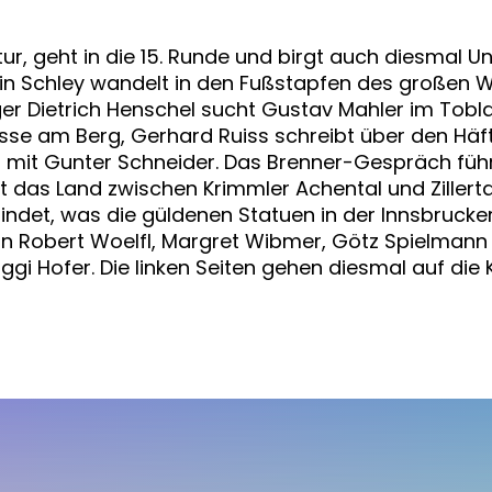
ultur, geht in die 15. Runde und birgt auch diesm
lin Schley wandelt in den Fußstapfen des großen W.
r Dietrich Henschel sucht Gustav Mahler im Toblac
tnisse am Berg, Gerhard Ruiss schreibt über den Hä
 mit Gunter Schneider. Das Brenner-Gespräch führ
das Land zwischen Krimmler Achental und Zillert
ndet, was die güldenen Statuen in der Innsbrucker 
 von Robert Woelfl, Margret Wibmer, Götz Spielmann
ggi Hofer. Die linken Seiten gehen diesmal auf di