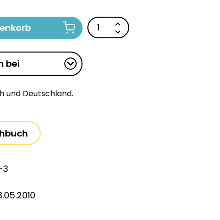
renkorb
n bei
ch und Deutschland.
hbuch
-3
.05.2010