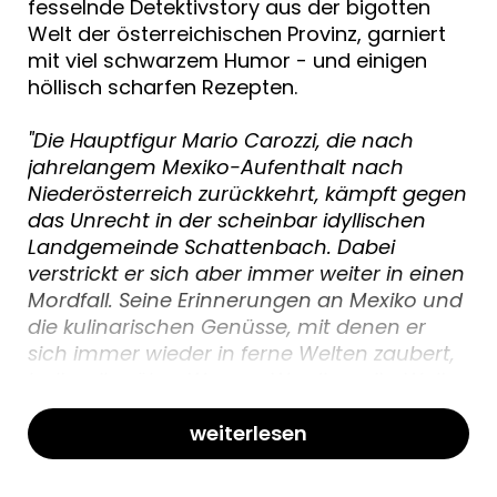
fesselnde Detektivstory aus der bigotten
Welt der österreichischen Provinz, garniert
mit viel schwarzem Humor - und einigen
höllisch scharfen Rezepten.
"Die Hauptfigur Mario Carozzi, die nach
jahrelangem Mexiko-Aufenthalt nach
Niederösterreich zurückkehrt, kämpft gegen
das Unrecht in der scheinbar idyllischen
Landgemeinde Schattenbach. Dabei
verstrickt er sich aber immer weiter in einen
Mordfall. Seine Erinnerungen an Mexiko und
die kulinarischen Genüsse, mit denen er
sich immer wieder in ferne Welten zaubert,
halten ihn über Wasser. Wo die weite Welt
auf ein kleines Nest trifft, kommt es nicht
selten zu Konflikten. Scharfer Lesestoff für
weiterlesen
alle, die gerne in die Ferne schweifen."