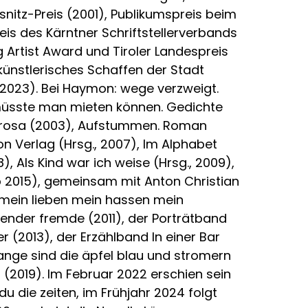
nitz-Preis (2001), Publikumspreis beim
s des Kärntner Schriftstellerverbands
ng Artist Award und Tiroler Landespreis
r künstlerisches Schaffen der Stadt
(2023). Bei Haymon: wege verzweigt.
 müsste man mieten können. Gedichte
 Prosa (2003), Aufstummen. Roman
 Verlag (Hrsg., 2007), Im Alphabet
, Als Kind war ich weise (Hrsg., 2009),
 2015), gemeinsam mit Anton Christian
mein lieben mein hassen mein
kender fremde (2011), der Porträtband
 (2013), der Erzählband In einer Bar
nge sind die äpfel blau und stromern
2019). Im Februar 2022 erschien sein
 die zeiten, im Frühjahr 2024 folgt