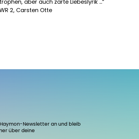
trophen, aber auch zarte Liebeslyrik …“
WR 2, Carsten Otte
den Haymon-Newsletter an und bleib
mer über deine