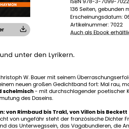
ISBN 978-3-7099-702
136 Seiten, gebunden 
Erscheinungsdatum: 06
Artikelnummer: 7022
er
Auch als Ebook erhältl
und unter den Lyrikern.
 Christoph W. Bauer mit seinem Überraschungserfo
n seinem neuen großen Gedichtband fort: Mal rau, m
d schelmisch
- mit durchschlagender poetischer K
mutung des Daseins.
: von Rimbaud bis Trakl, von Villon bis Beckett
nicht von ungefähr steht der französische Dichter 
ind das Unterwegssein, das Vagabundieren, die Ang