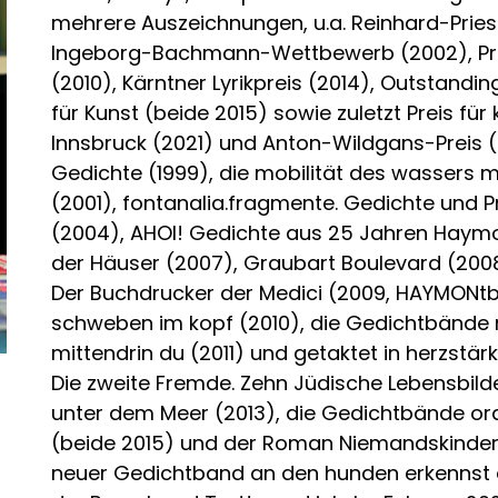
mehrere Auszeichnungen, u.a. Reinhard-Priess
Ingeborg-Bachmann-Wettbewerb (2002), Prei
(2010), Kärntner Lyrikpreis (2014), Outstandi
für Kunst (beide 2015) sowie zuletzt Preis fü
Innsbruck (2021) und Anton-Wildgans-Preis 
Gedichte (1999), die mobilität des wassers
(2001), fontanalia.fragmente. Gedichte und
(2004), AHOI! Gedichte aus 25 Jahren Haymon
der Häuser (2007), Graubart Boulevard (2008)
Der Buchdrucker der Medici (2009, HAYMONtb
schweben im kopf (2010), die Gedichtbände 
mittendrin du (2011) und getaktet in herzstär
Die zweite Fremde. Zehn Jüdische Lebensbilder
unter dem Meer (2013), die Gedichtbände ora
(beide 2015) und der Roman Niemandskinder (
neuer Gedichtband an den hunden erkennst du