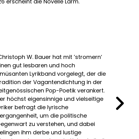
6 erscheint die Novelle Lärm.
Christoph W. Bauer hat mit ’stromern‘
„Christ
inen gut lesbaren und hoch
raffini
müsanten Lyrikband vorgelegt, der die
Kritisch
radition der Vagantendichtung in der
Gegenwa
eitgenössischen Pop-Poetik verankert.
er höchst eigensinnige und vielseitige
yriker befragt die lyrische
ergangenheit, um die politische
egenwart zu verstehen, und dabei
elingen ihm derbe und lustige