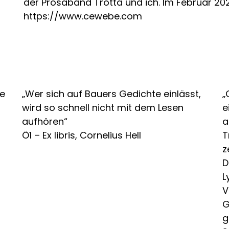
der Prosaband Trotta und ich. Im Februar 202
https://www.cewebe.com
de
„Wer sich auf Bauers Gedichte einlässt,
„
wird so schnell nicht mit dem Lesen
e
r
aufhören“
a
Ö1 – Ex libris, Cornelius Hell
T
z
D
L
V
G
g