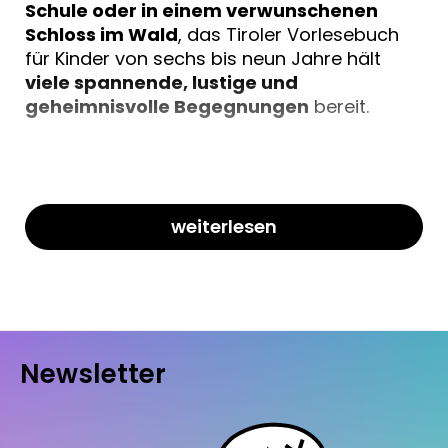
Schule oder in einem verwunschenen
Schloss im Wald
, das Tiroler Vorlesebuch
für Kinder von sechs bis neun Jahre hält
viele spannende, lustige und
geheimnisvolle Begegnungen
bereit.
weiterlesen
Für viele schöne gemeinsame
Lesestunden
Die
liebevoll illustrierte
Sammlung von
Geschichten, Märchen und Sagen aus
Tirol
bringen Jung und Alt zum
Träumen
und Schwärmen
. Mit den
Tipps und Tricks
Newsletter
zum Vorlesen
und dem
ABC-Darium des
Lesens
steht einem
gelungenen
Vorleseerlebnis
nichts mehr im Wege!