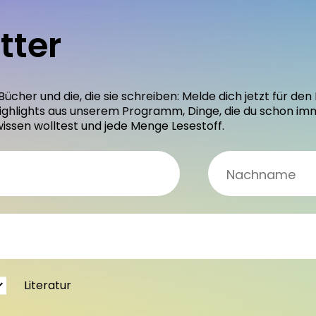
tter
 Bücher und die, die sie schreiben: Melde dich jetzt für 
ighlights aus unserem Programm, Dinge, die du schon im
wissen wolltest und jede Menge Lesestoff.
Literatur