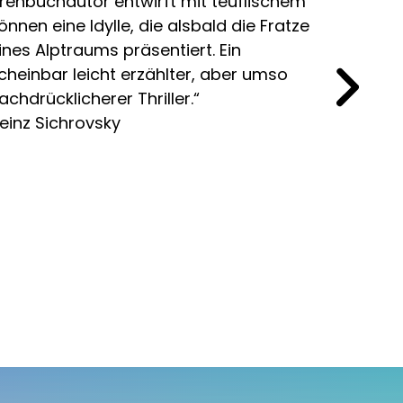
rehbuchautor entwirft mit teuflischem
auch al
önnen eine Idylle, die alsbald die Fratze
Fernseh
ines Alptraums präsentiert. Ein
seinem 
cheinbar leicht erzählter, aber umso
Konture
achdrücklicherer Thriller.“
volksBL
einz Sichrovsky