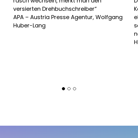
rasch wechseln, merkt man den
D
versierten Drehbuchschreiber“
K
APA – Austria Presse Agentur, Wolfgang
e
Huber-Lang
s
n
H