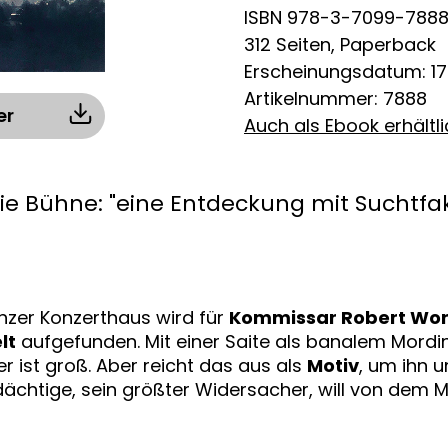
ISBN 978-3-7099-788
312 Seiten, Paperback
Erscheinungsdatum: 17.
Artikelnummer: 7888
er
Auch als Ebook erhältl
die Bühne: "eine Entdeckung mit Suchtfak
nzer Konzerthaus wird für
Kommissar Robert Wor
lt
aufgefunden. Mit einer Saite als banalem Mordin
r ist groß. Aber reicht das aus als
Motiv
, um ihn 
ächtige, sein größter Widersacher, will von dem M