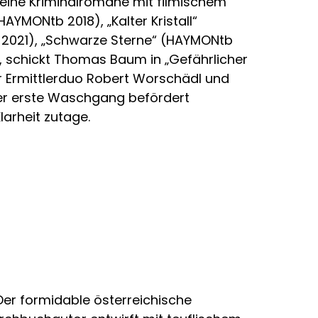
seine Kriminalromane mit filmischem
YMONtb 2018), „Kalter Kristall“
 2021), „Schwarze Sterne“ (HAYMONtb
 schickt Thomas Baum in „Gefährlicher
r Ermittlerduo Robert Worschädl und
er erste Waschgang befördert
arheit zutage.
Der formidable österreichische
„Blende