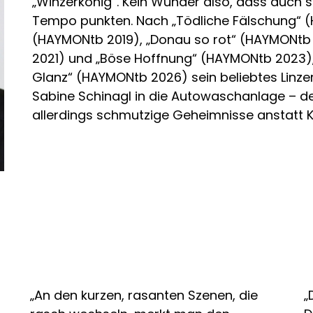
„Winzerkönig“. Kein Wunder also, dass auch 
Tempo punkten. Nach „Tödliche Fälschung“ (HA
(HAYMONtb 2019), „Donau so rot“ (HAYMONtb
2021) und „Böse Hoffnung“ (HAYMONtb 2023),
Glanz“ (HAYMONtb 2026) sein beliebtes Linze
Sabine Schinagl in die Autowaschanlage – d
allerdings schmutzige Geheimnisse anstatt Kl
„An den kurzen, rasanten Szenen, die
„