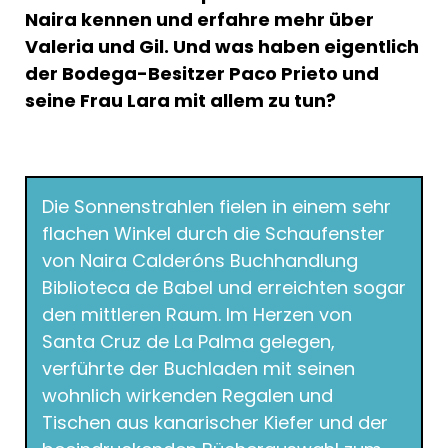
Naira kennen und erfahre mehr über
Valeria und Gil. Und was haben eigentlich
der Bodega-Besitzer Paco Prieto und
seine Frau Lara mit allem zu tun?
Die Sonnenstrahlen fielen in einem sehr
flachen Winkel durch die Schaufenster
von Naira Calderóns Buchhandlung
Biblioteca de Babel und erreichten sogar
den mittleren Raum. Im Herzen von
Santa Cruz de La Palma gelegen,
verführte der Buchladen mit seinen
wohnlich wirkenden Regalen und
Tischen aus kanarischer Kiefer und der