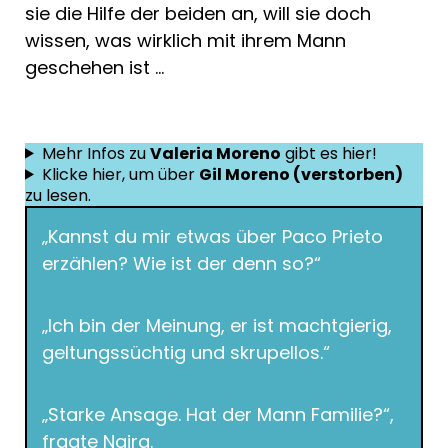
sie die Hilfe der beiden an, will sie doch
wissen, was wirklich mit ihrem Mann
geschehen ist …
Mehr Infos zu
Valeria Moreno
gibt es hier!
Klicke hier, um über
Gil Moreno (verstorben)
zu lesen.
„Kannst du mir etwas über Paco Prieto
erzählen? Wie ist der denn so?“
„Ich bin der Meinung, er ist machtgierig,
geltungssüchtig und skrupellos.“
„Starke Ansage. Hat der Mann Familie?“,
fragte Naira.