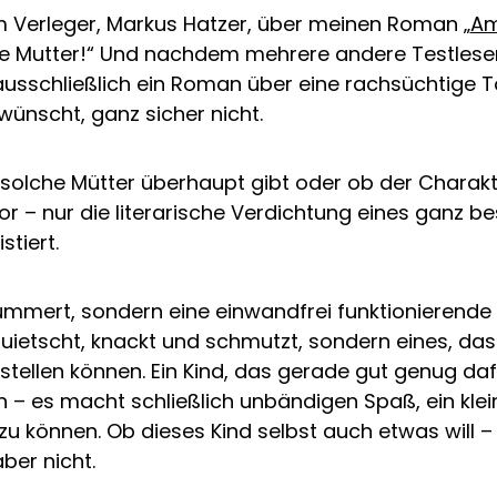
m Verleger, Markus Hatzer, über meinen Roman „
Am
ie Mutter!“ Und nachdem mehrere andere Testleser
ausschließlich ein Roman über eine rachsüchtige 
 wünscht, ganz sicher nicht.
es solche Mütter überhaupt gibt oder ob der Charak
r – nur die literarische Verdichtung eines ganz b
stiert.
 kümmert, sondern eine einwandfrei funktionierende
t quietscht, knackt und schmutzt, sondern eines, d
tellen können. Ein Kind, das gerade gut genug dafür
 es macht schließlich unbändigen Spaß, ein kle
zu können. Ob dieses Kind selbst auch etwas will –
ber nicht.