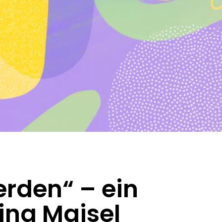
erden“ – ein
ina Maisel