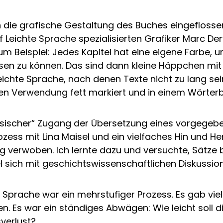
in die grafische Gestaltung des Buches eingefloss
eichte Sprache spezialisierten Grafiker Marc Der
 Beispiel: Jedes Kapitel hat eine eigene Farbe,
lesen zu können. Das sind dann kleine Häppchen mi
ichte Sprache, nach denen Texte nicht zu lang sein 
ten Verwendung fett markiert und in einem Wörter
lassischer“ Zugang der Übersetzung eines vorgegeb
ess mit Lina Maisel und ein vielfaches Hin und He
 verwoben. Ich lernte dazu und versuchte, Sätze b
l sich mit geschichtswissenschaftlichen Diskussio
te Sprache war ein mehrstufiger Prozess. Es gab vi
en. Es war ein ständiges Abwägen: Wie leicht soll 
verlust?