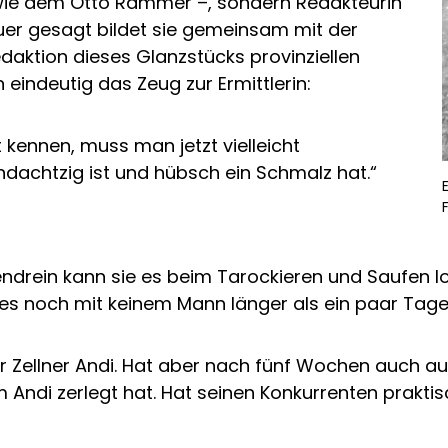
 wie dem Otto Rammer –, sondern Redakteurin
uer gesagt bildet sie gemeinsam mit der
edaktion dieses Glanzstücks provinziellen
 eindeutig das Zeug zur Ermittlerin:
t kennen, muss man jetzt vielleicht
dachtzig ist und hübsch ein Schmalz hat.“
bendrein kann sie es beim Tarockieren und Saufen
e es noch mit keinem Mann länger als ein paar Tag
r Zellner Andi. Hat aber nach fünf Wochen auch a
m Andi zerlegt hat. Hat seinen Konkurrenten prakti