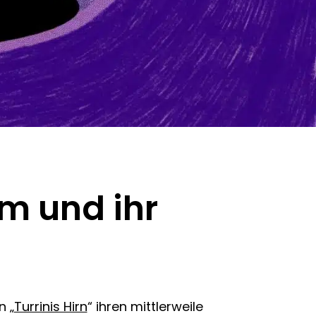
rm und ihr
n „
Turrinis Hirn
“ ihren mittlerweile