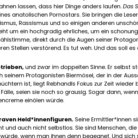
ahnen lassen, dass hier Dinge anders laufen.
Das S
s anatolischen Pornostars. Sie bringen die Leser*
xismus, Rassismus und so einigen anderen unschönen
ht um ein hochgradig ehrliches, um ein schonungslo
hlstimme, direkt durch die Augen seiner Protagonis
 Stellen verstörend. Es tut weh. Und das soll es 
trieben,
und zwar im doppelten Sinne. Er selbst s
h seinem Protagonisten Biermösel, der in der Ausse
üchtern ist, liegt Rebhandls Fokus zur Zeit wiede
e Fälle, seien sie noch so grausig. Sogar dann, wenn 
nencreme einölen würde.
raven Held*innenfiguren.
Seine Ermittler*innen 
ent und auch nicht selbstlos. Sie sind Menschen, di
 würde, wenn man ihnen denn begegnet. Und sich s