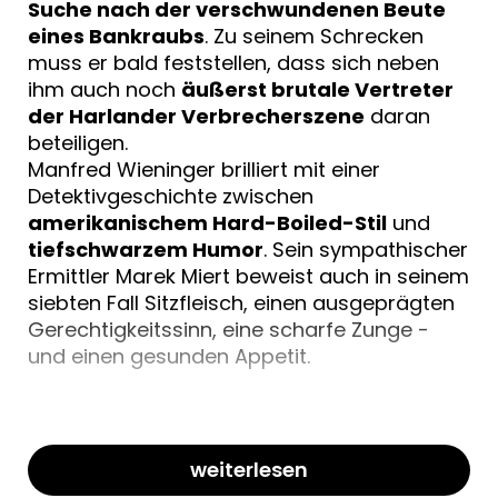
Suche nach der verschwundenen Beute
eines Bankraubs
. Zu seinem Schrecken
muss er bald feststellen, dass sich neben
ihm auch noch
äußerst brutale Vertreter
der Harlander Verbrecherszene
daran
beteiligen.
Manfred Wieninger brilliert mit einer
Detektivgeschichte zwischen
amerikanischem Hard-Boiled-Stil
und
tiefschwarzem Humor
. Sein sympathischer
Ermittler Marek Miert beweist auch in seinem
siebten Fall Sitzfleisch, einen ausgeprägten
Gerechtigkeitssinn, eine scharfe Zunge -
und einen gesunden Appetit.
- mit dem beliebten Harlander
Diskontdetektiv Marek Miert
weiterlesen
-
scharfsinnig, spannend, ironisch und