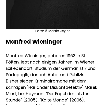
"Kurzweilige Krimiunterhaltung, mit der man
ganz nebenbei seinen Wortschatz um ein
paar typisch österreichische Begriffe
erweitern kann."
Weitere Marek-Miert-Krimis:
Foto: © Martin Jager
- Prinzessin Rauschkind
Manfred Wieninger
- Rostige Flügel
- Kalte Monde
- Der Engel der letzten Stunde
Manfred Wieninger, geboren 1963 in St.
Pölten, lebt nach einigen Jahren im Wiener
Exil ebendort. Studium der Germanistik und
Pädagogik, danach Autor und Publizist.
Bisher sieben Kriminalromane mit dem
schrägen "Harlander Diskontdetektiv" Marek
Miert, bei Haymon: "Der Engel der letzten
Stunde" (2005), "Kalte Monde" (2006),