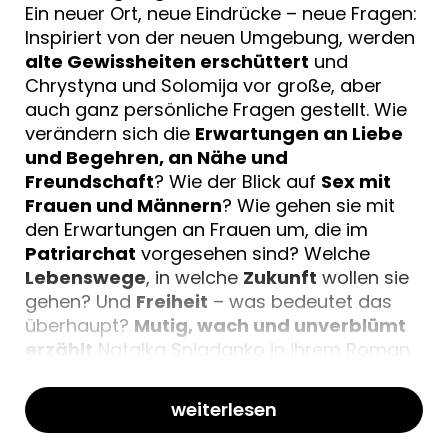
Ein neuer Ort, neue Eindrücke – neue Fragen:
Inspiriert von der neuen Umgebung, werden
alte Gewissheiten erschüttert
und
Chrystyna und Solomija vor große, aber
auch ganz persönliche Fragen gestellt. Wie
verändern sich die
Erwartungen an Liebe
und Begehren, an Nähe und
Freundschaft
? Wie der Blick auf
Sex mit
Frauen und Männern
? Wie gehen sie mit
den Erwartungen an Frauen um, die im
Patriarchat
vorgesehen sind? Welche
Lebenswege
, in welche
Zukunft
wollen sie
gehen? Und
Freiheit
– was bedeutet das
überhaupt?
Mutig, wach und unverblümt
erzählt
Natalka Sniadanko in ihrem Roman
von
zwei Frauen, die ausgezogen sind zu
leben
, und breitet den Duft der beiden
weiterlesen
Städte
Lwiw
und
Berlin
über ihre
Geschichte.