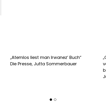
„Atemlos liest man Irwanez‘ Buch“
„
Die Presse, Jutta Sommerbauer
v
b
J