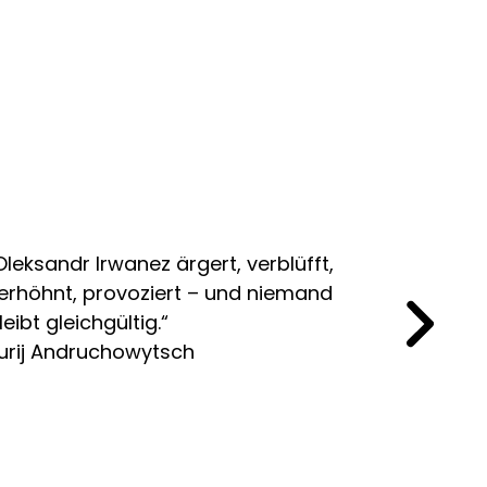
Oleksandr Irwanez ärgert, verblüfft,
„Die An
erhöhnt, provoziert – und niemand
bestäti
leibt gleichgültig.“
Zukunft
urij Andruchowytsch
Andrej 