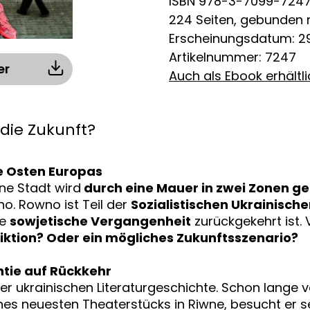
ISBN 978-3-7099-724
224 Seiten, gebunden
Erscheinungsdatum: 29
Artikelnummer: 7247
er
Auch als Ebook erhältl
 die Zukunft?
e Osten Europas
ne Stadt wird
durch eine Mauer in zwei Zonen get
. Rowno ist Teil der
Sozialistischen Ukrainisch
ie
sowjetische Vergangenheit
zurückgekehrt ist.
Fiktion? Oder ein mögliches Zukunftsszenario?
ntie auf Rückkehr
r ukrainischen Literaturgeschichte. Schon lange 
ines neuesten Theaterstücks in Riwne, besucht er s