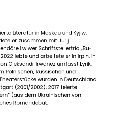
erte Literatur in Moskau und Kyjiw,
ndete er zusammen mit Jurij
däre Lwiwer Schriftstellertrio „Bu-
022 lebte und arbeitete er in Irpin, in
von Oleksandr Irwanez umfasst Lyrik,
m Polnischen, Russischen und
e Theaterstücke wurden in Deutschland
tgart (2001/2002). 2017 feierte
tern“ (aus dem Ukrainischen von
tsches Romandebüt.