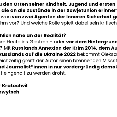
u den Orten seiner Kindheit, Jugend und ersten
 die an die Zustände in der Sowjetunion erinner
irwan
von zwei Agenten der Inneren Sicherheit g
m vor? Und welche Rolle spielt dabei sein kritisc
ohlich nahe an der Realität?
om Heute ins Gestern – oder
vor dem Hintergrund
t?
Mit
Russlands Annexion der Krim 2014, dem Au
usslands auf die Ukraine 2022
bekommt Oleksand
leichzeitig greift der Autor einen brennenden Misss
 und Journalist*innen in nur vordergründig dem
ät eingeholt zu werden droht.
 Kratochvil
howytsch