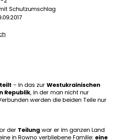
7-2
 mit Schutzumschlag
.09.2017
ich
eilt
– in das zur
Westukrainischen
en Republik
, in der man nicht nur
 Verbunden werden die beiden Teile nur
vor der
Teilung
war er im ganzen Land
eine in Rowno verbliebene Familie:
eine