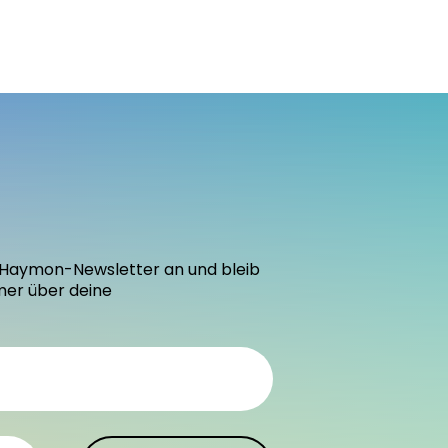
den Haymon-Newsletter an und bleib
mer über deine