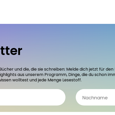
tter
 Bücher und die, die sie schreiben: Melde dich jetzt für 
ighlights aus unserem Programm, Dinge, die du schon im
wissen wolltest und jede Menge Lesestoff.