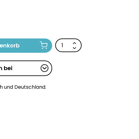
renkorb
n bei
ch und Deutschland.