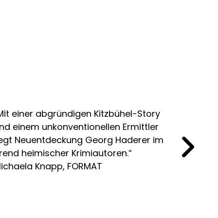
Mit einer abgründigen Kitzbühel-Story
„Autor 
nd einem unkonventionellen Ermittler
gebürtig
iegt Neuentdeckung Georg Haderer im
schreib
rend heimischer Krimiautoren.“
nicht u
ichaela Knapp, FORMAT
Dahinte