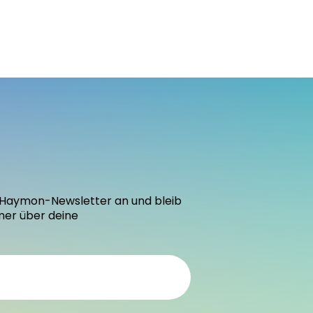
den Haymon-Newsletter an und bleib
mer über deine