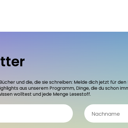
tter
 Bücher und die, die sie schreiben: Melde dich jetzt für 
ighlights aus unserem Programm, Dinge, die du schon im
wissen wolltest und jede Menge Lesestoff.