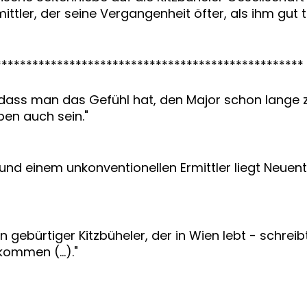
tler, der seine Vergangenheit öfter, als ihm gut
**************************************************
 dass man das Gefühl hat, den Major schon lange 
ben auch sein."
y und einem unkonventionellen Ermittler liegt Neu
n gebürtiger Kitzbüheler, der in Wien lebt - schrei
kommen (…)."