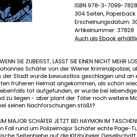
ISBN 978-3-7099-782
304 Seiten, Paperback
Erscheinungsdatum: 30
Artikelnummer: 37828
Auch als Ebook erhältl
WENN SIE ZUBEISST, LÄSST SIE EINEN NICHT MEHR LOS
annes Schäfer von der Wiener Kriminalpolizei, als
us der Stadt wurde bewusstlos geschlagen und an ei
iebten früheren Heimat angekommen, als schon wied
ebenfalls tot aufgefunden, er wurde bei lebendigem
 zu liegen - aber plant der Täter noch weitere M
r bei seinen Nachforschungen stößt?
D UM MAJOR SCHÄFER JETZT BEI HAYMON IM TASCHE
 Fall rund um Polizeimajor Schäfer echte Page-Tu
irische Seitenhiebe auf die Kitzbüheler Gesellschaf