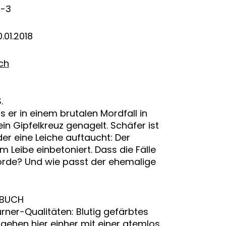
8-3
.01.2018
ich
.
 er in einem brutalen Mordfall in
n Gipfelkreuz genagelt. Schäfer ist
er eine Leiche auftaucht: Der
 Leibe einbetoniert. Dass die Fälle
orde? Und wie passt der ehemalige
NBUCH
rner-Qualitäten: Blutig gefärbtes
t gehen hier einher mit einer atemlos