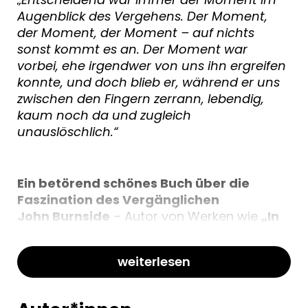
Augenblick des Vergehens. Der Moment,
der Moment, der Moment – auf nichts
sonst kommt es an. Der Moment war
vorbei, ehe irgendwer von uns ihn ergreifen
konnte, und doch blieb er, während er uns
zwischen den Fingern zerrann, lebendig,
kaum noch da und zugleich
unauslöschlich.“
Ein betörend schönes Buch über die
Faszination des Vergänglichen
John Burnside
– Autor von Werken wie
„In
hellen Sommernächten“
und
„Lügen über
meinen Vater
“ – war einer der
weiterlesen
bedeutendsten Schriftsteller der
europäischen Gegenwartsliteratur. 2019
stand er mit
„Über Liebe und Magie“
an