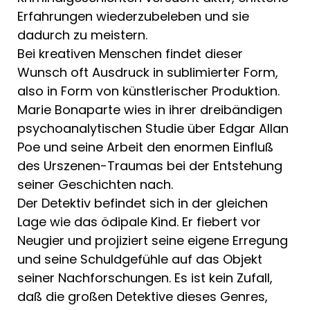
Erfahrungen wiederzubeleben und sie
dadurch zu meistern.
Bei kreati­ven Menschen findet dieser
Wunsch oft Ausdruck in subli­mierter Form,
also in Form von künstleri­scher Produktion.
Marie Bonaparte wies in ihrer dreibän­digen
psychoanalyti­schen Studie über Edgar Allan
Poe und seine Arbeit den enormen Einfluß
des Urszenen-Traumas bei der Entstehung
seiner Geschichten nach.
Der Detektiv befin­det sich in der glei­chen
Lage wie das ödipale Kind. Er fie­bert vor
Neugier und projiziert seine eige­ne Erregung
und sei­ne Schuldgefühle auf das Objekt
seiner Nachforschungen. Es ist kein Zufall,
daß die großen Detektive dieses Genres,