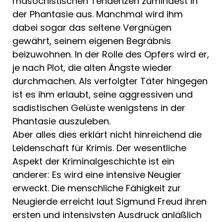
masochistischen Tendenzen zumindest in
der Phantasie aus. Manchmal wird ihm
dabei sogar das seltene Vergnügen
gewährt, seinem eigenen Be­gräbnis
beizuwohnen. In der Rolle des Opfers wird er,
je nach Plot, die alten Ängste wieder
durchmachen. Als verfolg­ter Täter hingegen
ist es ihm erlaubt, seine aggressiven und
sadistischen Gelü­ste wenigstens in der
Phantasie auszule­ben.
Aber alles dies erklärt nicht hinrei­chend die
Leidenschaft für Krimis. Der wesentliche
Aspekt der Kriminalge­schichte ist ein
anderer: Es wird eine intensive Neugier
erweckt. Die menschli­che Fähigkeit zur
Neugierde erreicht laut Sigmund Freud ihren
ersten und inten­sivsten Ausdruck anläßlich