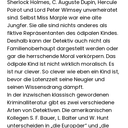
Sher­lock Holmes, C. Au­guste Dupin, Hercule
Poirot und Lord Pe­ter Wimsey unverhei­ratet
sind. Selbst Miss Marple war eine alte
Jungfer. Sie alle sind nichts anderes als
fiktive Repräsentan­ten des ödipalen Kin­des.
Deshalb kann der Detektiv auch nicht als
Familienoberhaupt dargestellt werden oder
gar die herrschende Moral verkörpern. Das
ödi­pale Kind ist nicht wirklich moralisch. Es
ist nur clever. So clever wie eben ein Kind ist,
bevor die Latenzzeit seine Neu­gier und
seinen Wis­sensdrang dämpft.
In der inzwischen klassisch gewordenen
Kriminallitera­tur gibt es zwei ver­schiedene
Arten von Detektiven. Die amerikanischen
Kollegen S. F. Bauer, L. Balter und W. Hunt
unterscheiden in „die Eu­ropäer“ und „die