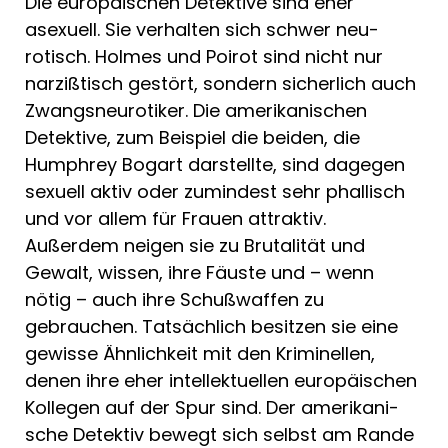
Die europäischen Detektive sind eher
asexuell. Sie verhal­ten sich schwer neu­
rotisch. Holmes und Poirot sind nicht nur
narzißtisch gestört, sondern sicherlich auch
Zwangsneuroti­ker. Die amerikani­schen
Detektive, zum Beispiel die beiden, die
Humphrey Bo­gart darstellte, sind dagegen
sexuell aktiv oder zumindest sehr phallisch
und vor al­lem für Frauen at­traktiv.
Außerdem neigen sie zu Brutali­tät und
Gewalt, wis­sen, ihre Fäuste und – wenn
nötig – auch ihre Schußwaffen zu
gebrauchen. Tatsäch­lich besitzen sie eine
gewisse Ähnlichkeit mit den Kriminellen,
denen ihre eher intel­lektuellen europäi­schen
Kollegen auf der Spur sind. Der amerikani­
sche Detektiv bewegt sich selbst am Rande