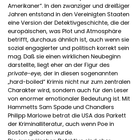
Amerikaner“. In den zwanziger und drei­ßiger
Jahren ent­stand in den Verei­nigten Staaten
eine Version der Detektivgeschichte, die der
europäischen, was Plot und Atmosphäre
betrifft, durchaus ähnlich ist, auch wenn sie
sozial enga­gierter und politisch korrekt sein
mag. Daß sie einen wirkli­chen Neubeginn
dar­stellte, liegt eher an der Figur des
private-eye,
der in die­sen sogenannten
„hard-boiled“ Krimis nicht nur zum zen­tralen
Charakter wird, sondern auch für den Leser
von enormer emotionaler Bedeutung ist. Mit
Hammetts Sam Spa­de und Chandlers
Philipp Marlowe be­trat die USA das Par­kett
der Kriminalliteratur, auch wenn Poe in
Boston geboren wurde.