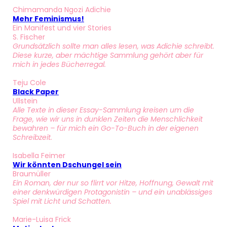
Chimamanda Ngozi Adichie
Mehr Feminis
mus!
Ein Manifest und vier Stories
S. Fischer
Grundsätzlich sollte man alles lesen, was Adichie schreibt.
Diese kurze, aber mächtige Sammlung gehört aber für
mich in jedes Bücherregal.
Teju Cole
Black Pap
er
Ullstein
Alle Texte in dieser Essay-Sammlung kreisen um die
Frage, wie wir uns in dunklen Zeiten die Menschlichkeit
bewahren – für mich ein Go-To-Buch in der eigenen
Schreibzeit.
Isabella Feimer
Wir könnten Dschungel sein
Braumüller
Ein Roman, der nur so flirrt vor Hitze, Hoffnung, Gewalt mit
einer denkwürdigen Protagonistin – und ein unablässiges
Spiel mit Licht und Schatten.
Marie-Luisa Frick