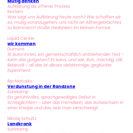
Mutig denken
Aufklärung als offener Prozess
Reclam
Was sagt uns Aufklärung heute noch? Wie schaffen wir
es, mutig voranzugehen, uns nicht an Althergebrachtes
zu klammern? Große Gedanken im kleinen Format.
Liquid Center
wir kommen
Dumont
18 Autor:innen, ein gemeinschaftlich entstehender Text –
kann das gutgehen? Es kann, und wie. Roh, mächtig, still,
liebevoll – all das ist dieses vielstimmige, geglückte
Experiment.
Ilija Matusko
Verdunstung in der R
andzone
Suhrkamp
Ein gefühlvolles, sprachgewaltiges Debüt in
Schlaglichtern – über das Fremdsein, das Aufwachsen in
einer Kneipe und das, was man verschweigt.
Nikolaj Schultz
Landkrank
Suhrkamp