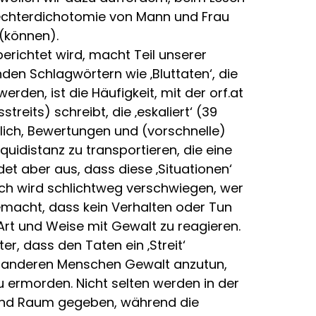
lechterdichotomie von Mann und Frau
 (können).
berichtet wird, macht Teil unserer
n Schlagwörtern wie ‚Bluttaten‘, die
den, ist die Häufigkeit, mit der orf.at
treits) schreibt, die ‚eskaliert‘ (39
tlich, Bewertungen und (vorschnelle)
uidistanz zu transportieren, die eine
det aber aus, dass diese ‚Situationen‘
ch wird schlichtweg verschwiegen, wer
emacht, dass kein Verhalten oder Tun
Art und Weise mit Gewalt zu reagieren.
r, dass den Taten ein ‚Streit‘
n, anderen Menschen Gewalt anzutun,
u ermorden. Nicht selten werden in der
ssend Raum gegeben, während die