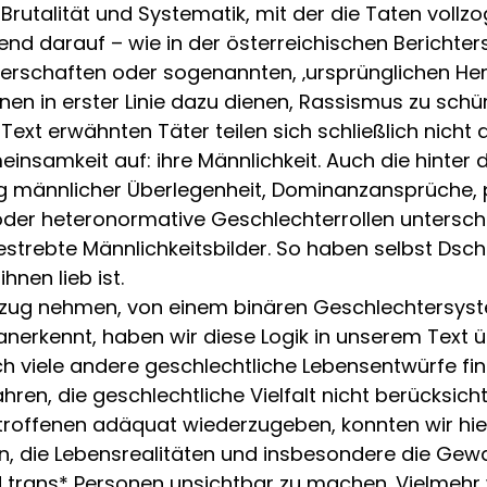
 Brutalität und Systematik, mit der die Taten vollz
nd darauf – wie in der österreichischen Berichters
schaften oder sogenannten, ‚ursprünglichen Herk
onen in erster Linie dazu dienen, Rassismus zu sch
Text erwähnten Täter teilen sich schließlich nicht
insamkeit auf: ihre Männlichkeit. Auch die hinter
ng männlicher Überlegenheit, Dominanzansprüche, 
oder heteronormative Geschlechterrollen untersche
estrebte Männlichkeitsbilder. So haben selbst Dsc
nen lieb ist.
 Bezug nehmen, von einem binären Geschlechtersy
n anerkennt, haben wir diese Logik in unserem Tex
ch viele andere geschlechtliche Lebensentwürfe fi
ren, die geschlechtliche Vielfalt nicht berücksic
roffenen adäquat wiederzugeben, konnten wir hier 
en, die Lebensrealitäten und insbesondere die Gew
d trans* Personen unsichtbar zu machen. Vielmehr 