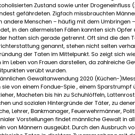
holisierten Zustand sowie unter Drogeneinfluss (
ndest gefährdeten. Zigfach missbrauchten Männer
en andere Menschen – häufig mit dem Umbringen – 
t, in den allermeisten Fällen kannten sich Opfer
der hatten sich gerade getrennt. Oft sind die den
ichterstattung genannt, stehen nicht selten verha
ründung der Taten im Mittelpunkt. So zeigt sich w
 im Leben von Frauen darstellen, da zahlreiche Ge
itpunkten verübt wurden.
r männlichen Gewaltanwendung 2020 (Küchen-)Mes
en sie von einem Fondue-Spie , einem Sparstrumpf ü
ieher, Macheten bis hin zu Schuhlöffeln, Lattenro
ichen und sozialen Hintergründe der Täter, zu den
Köche, Lehrer, Bankmanager, Feuerwehrmänner, Polit
aler Vorstellungen findet männliche Gewalt in al
eln von Männern ausgeübt. Durch den Ausbruch vo