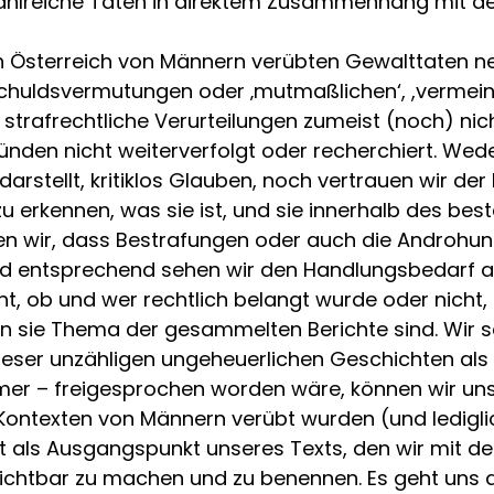
 zahlreiche Taten in direktem Zusammenhang mit
n Österreich von Männern verübten Gewalttaten ne
chuldsvermutungen oder ‚mutmaßlichen‘, ,vermeintl
trafrechtliche Verurteilungen zumeist (noch) nic
nden nicht weiterverfolgt oder recherchiert. Wede
arstellt, kritiklos Glauben, noch vertrauen wir der P
u erkennen, was sie ist, und sie innerhalb des b
sen wir, dass Bestrafungen oder auch die Androhun
 entsprechend sehen wir den Handlungsbedarf auc
evant, ob und wer rechtlich belangt wurde oder nic
n sie Thema der gesammelten Berichte sind. Wir s
ieser unzähligen ungeheuerlichen Geschichten als 
er – freigesprochen worden wäre, können wir uns 
 Kontexten von Männern verübt wurden (und ledigli
t als Ausgangspunkt unseres Texts, den wir mit de
sichtbar zu machen und zu benennen. Es geht uns d