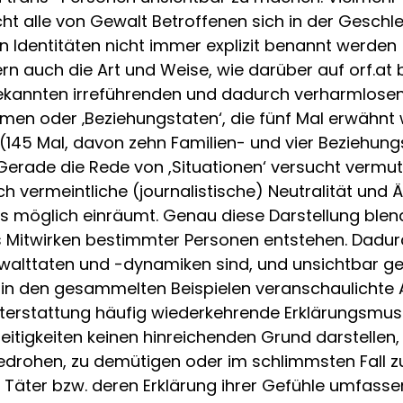
ht alle von Gewalt Betroffenen sich in der Gesch
n Identitäten nicht immer explizit benannt werden
rn auch die Art und Weise, wie darüber auf orf.at 
kannten irreführenden und dadurch verharmlosende
en oder ‚Beziehungstaten‘, die fünf Mal erwähnt wer
 (145 Mal, davon zehn Familien- und vier Beziehungss
. Gerade die Rede von ,Situationen‘ versucht vermu
vermeintliche (journalistische) Neutralität und Äq
als möglich einräumt. Genau diese Darstellung blen
 Mitwirken bestimmter Personen entstehen. Dadur
ewalttaten und -dynamiken sind, und unsichtbar g
ie in den gesammelten Beispielen veranschaulichte 
hterstattung häufig wiederkehrende Erklärungsmuste
eitigkeiten keinen hinreichenden Grund darstelle
bedrohen, zu demütigen oder im schlimmsten Fall z
r Täter bzw. deren Erklärung ihrer Gefühle umfa