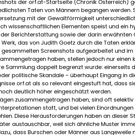
nshots der orf.at-Startseite (Chronik Österreich)
edlichsten Taten von Männern begangen werden. Sie
rsetzung mit der Gewaltförmigkeit unterschiedlich
uch wissenschaftlichen Elementen speist und ein h
der Berichterstattung sowie der darin erwähnten
he Werk, das von Judith Goetz durch die Taten erk
 gesammelten Screenshots aufgearbeitet und im Te
usammengetragen haben, stellen jedoch nur einen kl
e Sammlung doppelt begrenzt wurde: einerseits d
 oder politische Skandale – überhaupt Eingang in 
sse orf.at als so relevant eingestuft hat, dass sie
 noch deutlich höher eingeschätzt werden.
trägen zusammengetragen haben, sind oft selektiv 
Interpretationen statt, und bei vielen Einordnunge
hlen. Diese Herausforderungen haben an dieser St
 Täter austauschbar, weil sich ähnliche Muster im
dazu, dass Burschen oder Männer aus Langeweile 