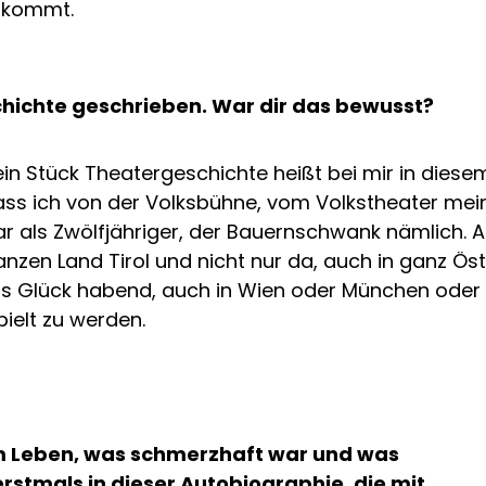
skommt.
chichte geschrieben. War dir das bewusst?
ein Stück Theatergeschichte heißt bei mir in diesem
dass ich von der Volksbühne, vom Volkstheater me
r als Zwölfjähriger, der Bauernschwank nämlich. 
zen Land Tirol und nicht nur da, auch in ganz Öst
as Glück habend, auch in Wien oder München ode
ielt zu werden.
im Leben, was schmerzhaft war und was
erstmals in dieser Autobiographie, die mit