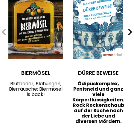
BIERMÖSEL
DÜRRE BEWEISE
Blutbäder, Blähungen,
Ödipuskomplex,
Bierräusche: Biermösel
Penisneid und ganz
is back!
viele
Körperflüssigkeiten.
Rock Rockenschaub
auf der Suche nach
der Liebe und
diversen Mördern.