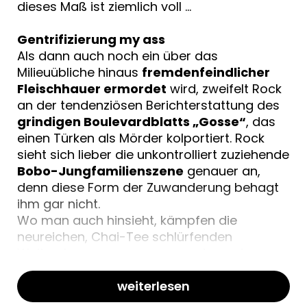
dieses Maß ist ziemlich voll …
Gentrifizierung my ass
Als dann auch noch ein über das
Milieuübliche hinaus
fremdenfeindlicher
Fleischhauer ermordet
wird, zweifelt Rock
an der tendenziösen Berichterstattung des
grindigen Boulevardblatts „Gosse“
, das
einen Türken als Mörder kolportiert. Rock
sieht sich lieber die unkontrolliert zuziehende
Bobo-Jungfamilienszene
genauer an,
denn diese Form der Zuwanderung behagt
ihm gar nicht.
Wo man auch hinsieht, kämpfen die
neureichen, Chai-Tee schlürfenden
Weltverbesserer gegen angestammtes
Kulturgut wie Drogenhandel auf
Kinderspielplätzen, Pornofilme und
weiterlesen
Fleischkonsum. Doch Rock und seine