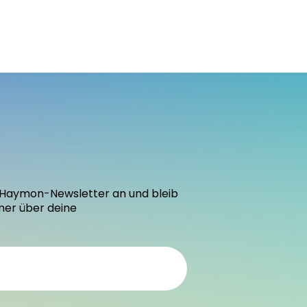
den Haymon-Newsletter an und bleib
mer über deine