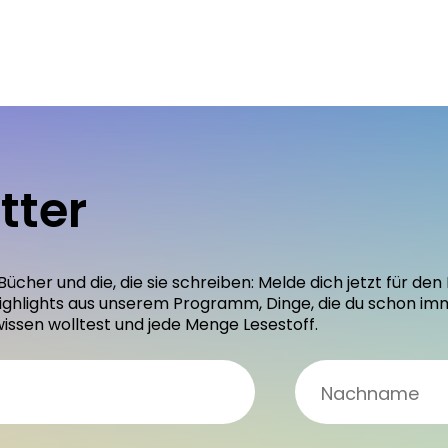
tter
 Bücher und die, die sie schreiben: Melde dich jetzt für 
ighlights aus unserem Programm, Dinge, die du schon im
wissen wolltest und jede Menge Lesestoff.