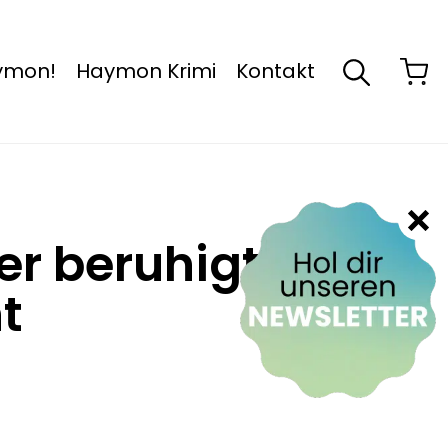
aymon!
Haymon Krimi
Kontakt
er beruhigte
t