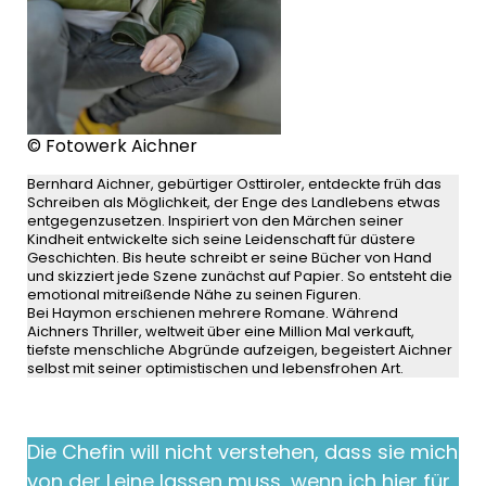
© Fotowerk Aichner
Bernhard Aichner, gebürtiger Osttiroler, entdeckte früh das
Schreiben als Möglichkeit, der Enge des Landlebens etwas
entgegenzusetzen. Inspiriert von den Märchen seiner
Kindheit entwickelte sich seine Leidenschaft für düstere
Geschichten. Bis heute schreibt er seine Bücher von Hand
und skizziert jede Szene zunächst auf Papier. So entsteht die
emotional mitreißende Nähe zu seinen Figuren.
Bei Haymon erschienen mehrere Romane. Während
Aichners Thriller, weltweit über eine Million Mal verkauft,
tiefste menschliche Abgründe aufzeigen, begeistert Aichner
selbst mit seiner optimistischen und lebensfrohen Art.
Die Chefin will nicht verstehen, dass sie mich
von der Leine lassen muss, wenn ich hier für