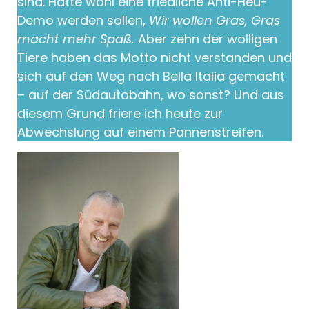
sind. Hätte wohl eine friedliche Anti-Heu-
Demo werden sollen,
Wir wollen
Gras, Gras
macht mehr Spaß.
Aber zehn der wolligen
Tiere haben das Motto nicht verstanden und
sich auf den Weg nach Bella Italia gemacht
– auf der Südautobahn, wo sonst? Und aus
diesem Grund friere ich heute zur
Abwechslung auf einem Pannenstreifen.