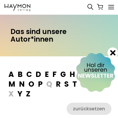
Das sind unsere
Autor*innen
A
B
C
D
E
F
G
H
I
J
K
L
M
N
O
P
Q
R
S
T
U
V
W
X
Y
Z
zurücksetzen