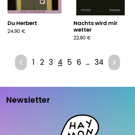
Du Herbert
Nachts wird mir
wetter
24,90 €
22,90 €
1
2
3
4
5
6
…
34
Newsletter