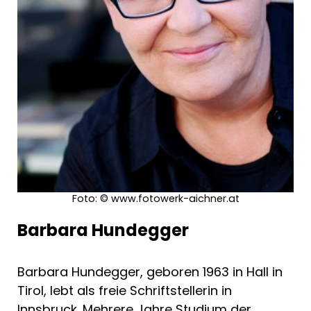
Suchende nach der eigenen Form. Wir
sollten uns Zeit nehmen für sie."
Die Furche, Anton Thuswaldner
***********************************************
Foto: © www.fotowerk-aichner.at
Barbara Hundegger
Barbara Hundegger, geboren 1963 in Hall in
Tirol, lebt als freie Schriftstellerin in
Innsbruck. Mehrere Jahre Studium der