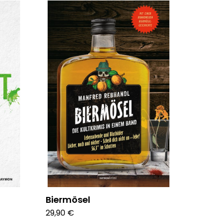
Biermösel
29,90 €