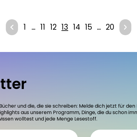
€
1
…
11
12
13
14
15
…
20
tter
 Bücher und die, die sie schreiben: Melde dich jetzt für 
ighlights aus unserem Programm, Dinge, die du schon im
wissen wolltest und jede Menge Lesestoff.