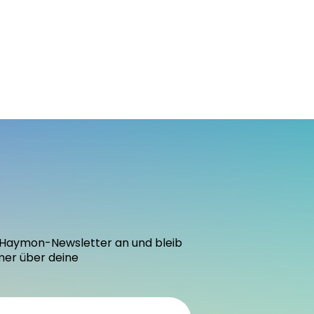
den Haymon-Newsletter an und bleib
mer über deine