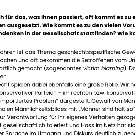
h für das, was ihnen passiert, oft kommt es zu
gen ausgesetzt. Wie kommt es zu den vielen Vor
Umdenken in der Gesellschaft stattfinden? Wie 
er Jahren ist das Thema geschlechtsspezifische Ge
sprochen und oft bekommen die Betroffenen vom Um
wortlich gemacht (sogenanntes
victim blaming
). D
en.
ht spielen dabei ebenfalls eine große Rolle. Wir h
onservativer Parteien – im rechten bzw. konservat
 „importiertes Problem“ dargestellt. Gewalt von M
rchalen Männlichkeitsbildes mit „Männer sind halt 
ur Verantwortung für ihr eigenes Verhalten gezoge
gesellschaftlich toleriert und Hass im Netz hat sic
 der Sprache im Umgang und Diskurs deutlich zug