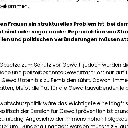
itbekommen.
n Frauen ein strukturelles Problem ist, bei de
ert sind oder sogar an der Reproduktion von Stru
ellen und politischen Veränderungen müssen st
te Gesetze zum Schutz vor Gewalt, jedoch werden 
iche und polizeibekannte Gewalttäter oft nur auf
 Gewalttaten bis zu Femiziden führt. Obwohl imme
atten, bleibt die Tat für die Gewaltausübenden lei
waltschutzpolitik wäre das Wichtigste eine langfri
ifisch der Bereich für Gewaltprävention ist grund
 zu niedrig. Angesichts der immens hohen Folgeko
terium. Dringend finanziert werden müsste z.B. auc