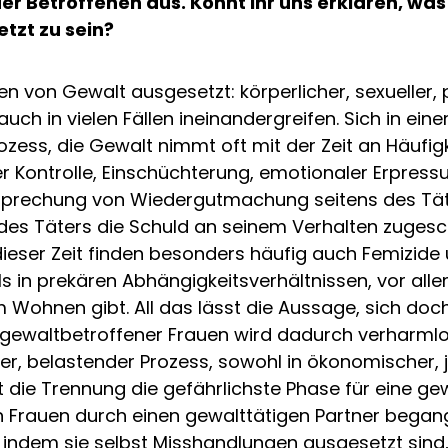
er Betroffenen aus. Könnt ihr uns erklären, was
tzt zu sein?
en von Gewalt ausgesetzt: körperlicher, sexueller
auch in vielen Fällen ineinandergreifen. Sich in ei
ozess, die Gewalt nimmt oft mit der Zeit an Häufigk
r Kontrolle, Einschüchterung, emotionaler Erpres
prechung von Wiedergutmachung seitens des Täte
n des Täters die Schuld an seinem Verhalten zuges
ieser Zeit finden besonders häufig auch Femizide 
ls in prekären Abhängigkeitsverhältnissen, vor a
Wohnen gibt. All das lässt die Aussage, sich doch 
t gewaltbetroffener Frauen wird dadurch verharml
ger, belastender Prozess, sowohl in ökonomischer, 
st die Trennung die gefährlichste Phase für eine g
 Frauen durch einen gewalttätigen Partner begange
indem sie selbst Misshandlungen ausgesetzt sind, od