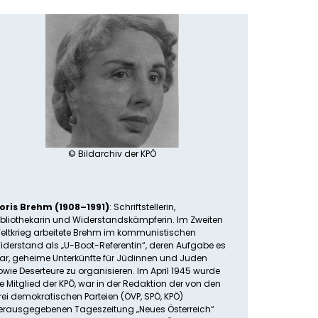
© Bildarchiv der KPÖ
oris Brehm (1908–1991)
: Schriftstellerin,
ibliothekarin und Widerstandskämpferin. Im Zweiten
eltkrieg arbeitete Brehm im kommunistischen
iderstand als „U-Boot-Referentin“, deren Aufgabe es
ar, geheime Unterkünfte für Jüdinnen und Juden
owie Deserteure zu organisieren. Im April 1945 wurde
ie Mitglied der KPÖ, war in der Redaktion der von den
rei demokratischen Parteien (ÖVP, SPÖ, KPÖ)
erausgegebenen Tageszeitung „Neues Österreich“