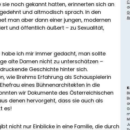
C
e sie noch gekannt hatten, erinnerten sich an
d
r gedehnt und altmodisch sprach. In den
G
A
gnet man aber dann einer jungen, modernen
rt und öffentlich äußert – zu Sexualität,
ws habe ich mir immer gedacht, man sollte
lige alte Damen nicht zu unterschätzen –
indruckende Geschichte hinter sich.
n, wie Brehms Erfahrung als Schauspielerin
 Ehefrau eines Bühnenarchitekten in die
K
 konnten wir Dokumente des Österreichischen
B
B
aus denen hervorgeht, dass sie auch als
a
t es!
G
m
M
J
t nicht nur Einblicke in eine Familie, die durch
S