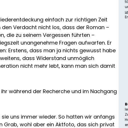
t
u
u
E
e Wiederentdeckung einfach zur richtigen Zeit
 den Verdacht nicht los, dass der Roman –
en, die zu seinem Vergessen führten –
kriegszeit unangenehme Fragen aufwarfen. Er
ven: Erstens, dass man ja nichts gewusst habe
zweitens, dass Widerstand unmöglich
neration nicht mehr lebt, kann man sich damit
r ihr während der Recherche und im Nachgang
B
le
Z
t sie uns immer wieder. So hatten wir anfangs
H
Grab, wohl aber ein Aktfoto, das sich privat
e