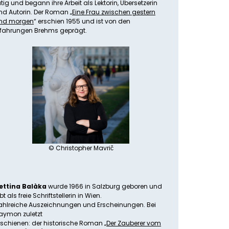
ätig und begann ihre Arbeit als Lektorin, Übersetzerin
nd Autorin. Der Roman „
Eine Frau zwischen gestern
nd morgen
“ erschien 1955 und ist von den
rfahrungen Brehms geprägt.
© Christopher Mavrič
ettina Balàka
wurde 1966 in Salzburg geboren und
bt als freie Schriftstellerin in Wien.
ahlreiche Auszeichnungen und Erscheinungen. Bei
aymon zuletzt
rschienen: der historische Roman „
Der Zauberer vom