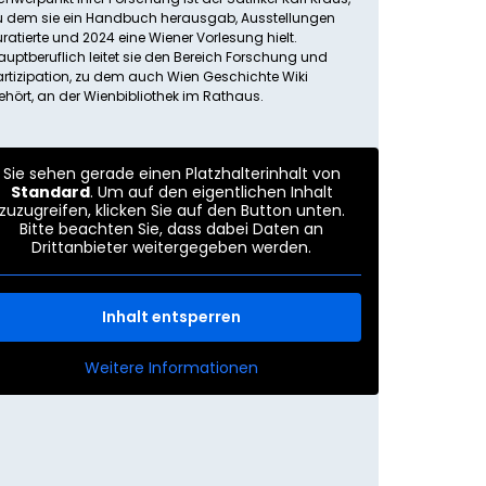
u dem sie ein Handbuch herausgab, Ausstellungen
uratierte und 2024 eine Wiener Vorlesung hielt.
auptberuflich leitet sie den Bereich Forschung und
artizipation, zu dem auch Wien Geschichte Wiki
ehört, an der Wienbibliothek im Rathaus.
Sie sehen gerade einen Platzhalterinhalt von
Standard
. Um auf den eigentlichen Inhalt
zuzugreifen, klicken Sie auf den Button unten.
Bitte beachten Sie, dass dabei Daten an
Drittanbieter weitergegeben werden.
Inhalt entsperren
Weitere Informationen