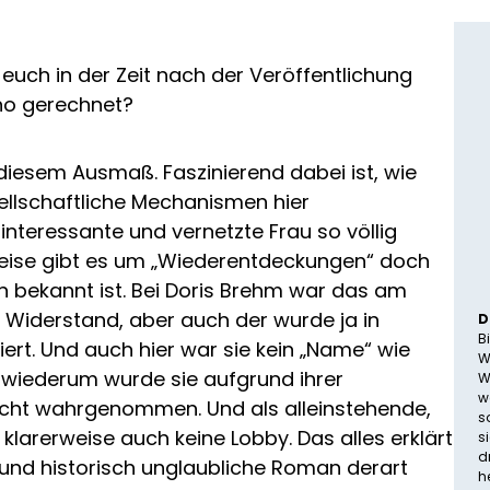
es euch in der Zeit nach der Veröffentlichung
ho gerechnet?
n diesem Ausmaß. Faszinierend dabei ist, wie
ellschaftliche Mechanismen hier
nteressante und vernetzte Frau so völlig
eise gibt es um „Wiederentdeckungen“ doch
on bekannt ist. Bei Doris Brehm war das am
Widerstand, aber auch der wurde ja in
D
B
iert. Und auch hier war sie kein „Name“ wie
W
h wiederum wurde sie aufgrund ihrer
W
w
cht wahrgenommen. Und als alleinstehende,
s
 klarerweise auch keine Lobby. Das alles erklärt
s
d
ch und historisch unglaubliche Roman derart
h