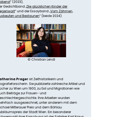
obenzl
“ (2023),
er Gedichtband „
Die glücklichen Kinder der
egenwart
“ und der Essayband „
Vom Zähmen,
usbeuten und Bestaunen
“ (beide 2024).
© Christian Lendl
atharina Prager
ist Zeithistorikerin und
iografieforscherin. Sie publizierte zahlreiche Artikel und
ücher zu Wien um 1900, zu Exil und Migrationen wie
uch Beiträge zur Frauen- und
eschlechtergeschichte. Ihre Arbeiten wurden
ehrfach ausgezeichnet, unter anderem mit dem
ichael Mitterauer Preis und dem Böhlau
ubiläumspreis der Stadt Wien. Ein besonderer
chwerpunkt ihrer Forschung ist der Satiriker Karl Kraus,