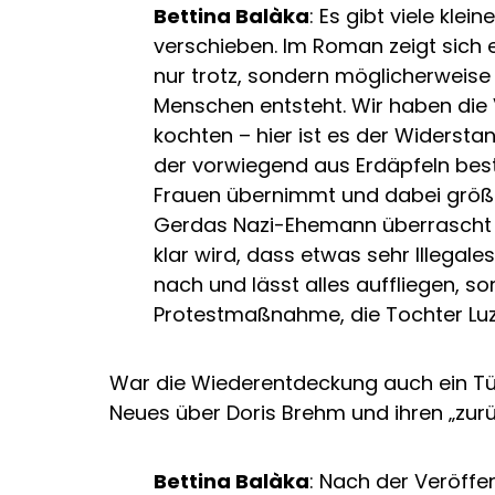
Bettina Balàka
: Es gibt viele klei
verschieben. Im Roman zeigt sich 
nur trotz, sondern möglicherweis
Menschen entsteht. Wir haben die 
kochten – hier ist es der Widersta
der vorwiegend aus Erdäpfeln best
Frauen übernimmt und dabei größtm
Gerdas Nazi-Ehemann überrascht 
klar wird, dass etwas sehr Illegales
nach und lässt alles auffliegen, s
Protestmaßnahme, die Tochter Luz
War die Wiederentdeckung auch ein Türö
Neues über Doris Brehm und ihren „zu
Bettina Balàka
: Nach der Veröffe